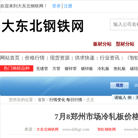
欢迎来到大东北钢铁网！
登录
│
注册
板材分站
型材分站
网站首页
价格行情
现货资源
供求快递
行业资讯
《智
|
|
|
|
|
热门钢材品种
无缝管
方管
镀锌管
镀锌板
冷轧板
热轧板
碳结
现货
供
您所在的位置：
>
行情变化
每日行情
> 正文
首页
7月8郑州市场冷轧板价
来源：
www.ddbgt.com
www.zhsq.
大东北钢铁网
智虹钢铁网