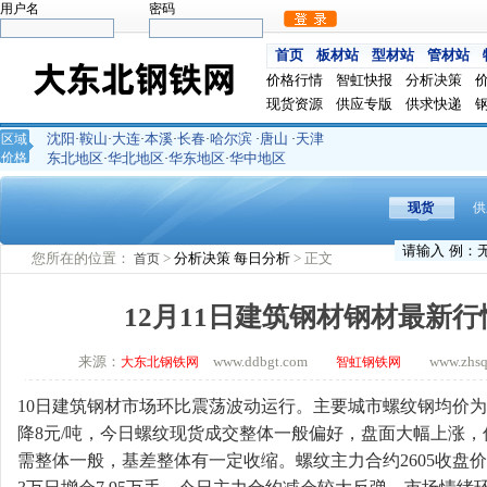
用户名
密码
首页
板材站
型材站
管材站
价格行情
智虹快报
分析决策
现货资源
供应专版
供求快递
沈阳
鞍山
大连
本溪
长春
哈尔滨
唐山
天津
区域
·
·
·
·
·
·
·
价格
东北地区
华北地区
华东地区
华中地区
·
·
·
现货
供
您所在的位置：
>
分析决策
每日分析
> 正文
首页
12月11日建筑钢材钢材最新
来源：
www.ddbgt.com
www.zhsq.c
大东北钢铁网
智虹钢铁网
10日建筑钢材市场环比震荡波动运行。主要城市螺纹钢均价为3
降8元/吨，今日螺纹现货成交整体一般偏好，盘面大幅上涨
需整体一般，基差整体有一定收缩。螺纹主力合约2605收盘价3117