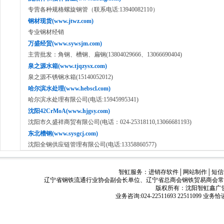
专营各种规格螺旋钢管（联系电话:13940082110）
钢材现货(www.jtwz.com)
专业钢材经销
万盛经贸(www.sywsjm.com)
主营批发：角钢、槽钢、扁钢(13804029666、13066690404)
泉之源水箱(www.tjqzysx.com)
泉之源不锈钢水箱(15140052012)
哈尔滨水处理(www.hebscl.com)
哈尔滨水处理有限公司(电话:15945995341)
沈阳42CrMoA(www.hjgsy.com)
沈阳市久盛祥商贸有限公司(电话：024-25318110,13066681193)
东北槽钢(www.sysgcj.com)
沈阳全钢供应链管理有限公司(电话:13358860577)
智虹服务：
进销存软件
│
网站制作
│
短信
辽宁省钢铁流通行业协会副会长单位、辽宁省总商会钢铁贸易商会常
版权所有：沈阳智虹鑫广告有限公司
业务咨询:024-22511693 22511099 业务恰