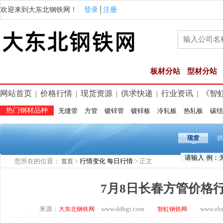
欢迎来到大东北钢铁网！
登录
│
注册
板材分站
型材分站
网站首页
价格行情
现货资源
供求快递
行业资讯
《智
|
|
|
|
|
热门钢材品种
无缝管
方管
镀锌管
镀锌板
冷轧板
热轧板
碳结
现货
供
您所在的位置：
>
行情变化
每日行情
> 正文
首页
7月8日长春方管价格
来源：
www.ddbgt.com
www.zhsq.
大东北钢铁网
智虹钢铁网