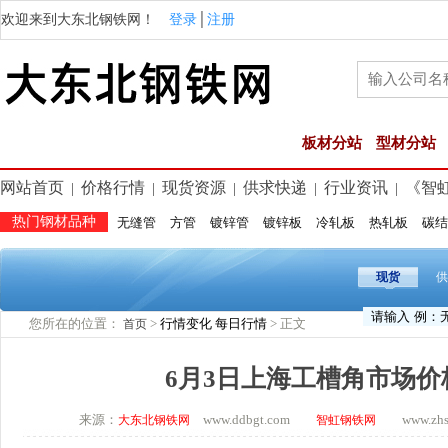
欢迎来到大东北钢铁网！
登录
│
注册
板材分站
型材分站
网站首页
价格行情
现货资源
供求快递
行业资讯
《智
|
|
|
|
|
热门钢材品种
无缝管
方管
镀锌管
镀锌板
冷轧板
热轧板
碳结
现货
供
您所在的位置：
>
行情变化
每日行情
> 正文
首页
6月3日上海工槽角市场价
来源：
www.ddbgt.com
www.zhsq.
大东北钢铁网
智虹钢铁网