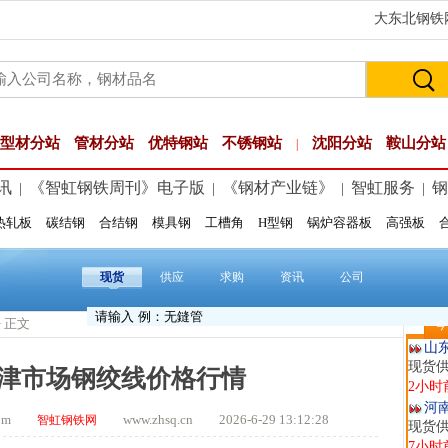
大东北钢铁网
型材分站
管材分站
优特钢站
不锈钢站
沈阳分站
鞍山分站
|
讯
《智虹钢铁周刊》电子版
《钢材产业链》
智虹服务
钢
|
|
|
|
热轧板
碳结钢
合结钢
模具钢
工槽角
H型钢
锅炉容器板
高强板
玖
现货供
1小时
现货
供应
求购
资讯
公司
安
现货供
> 正文
今
2小时
山
现货
天津市场钢绞线价格行情
2小时
河
.com
www.zhsq.cn 2026-6-29 13:12:28
智虹钢铁网
现货供
7小时