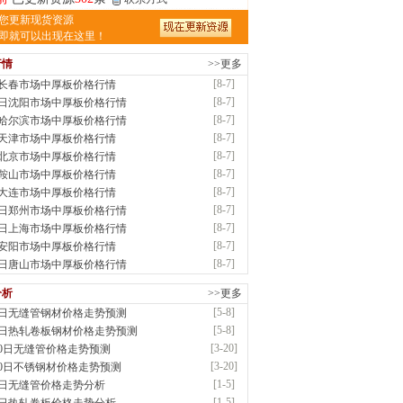
津亿宇金属材料有限公司（曼内斯曼）
您更新现货资源
应：天津钢管|国产合金管|高压锅炉管|石油
即就可以出现在这里！
行情
>>更多
前
已更新资源
1187
条
联系方式
[8-7]
7长春市场中厚板价格行情
钢市恒沃钢铁贸易有限公司
[8-7]
7日沈阳市场中厚板价格行情
应：耐磨板| 优碳板|低合金板|风电钢板|海..
[8-7]
7哈尔滨市场中厚板价格行情
时前
已更新资源
483
条
联系方式
[8-7]
7天津市场中厚板价格行情
南省智帅实业有限公司
[8-7]
7北京市场中厚板价格行情
应：特厚钢板|耐磨钢|容器板|
[8-7]
7鞍山市场中厚板价格行情
已更新资源
1042
条
联系方式
[8-7]
7大连市场中厚板价格行情
钢市盛隆物资有限公司
[8-7]
7日郑州市场中厚板价格行情
应：中低温锅炉容器板|中厚板|耐磨板|高强
[8-7]
7日上海市场中厚板价格行情
已更新资源
21
条
联系方式
[8-7]
7安阳市场中厚板价格行情
津宝仓腾飞钢管销售有限公司
[8-7]
7日唐山市场中厚板价格行情
供应：输送流体管、高压锅炉管、化肥专用
分析
>>更多
低..
[5-8]
8日无缝管钢材价格走势预测
已更新资源
875
条
联系方式
[5-8]
8日热轧卷板钢材价格走势预测
津市辰建商贸有限公司
[3-20]
20日无缝管价格走势预测
应：不锈方管| 热扩无缝管| 方矩管
[3-20]
20日不锈钢材价格走势预测
已更新资源
1280
条
联系方式
[1-5]
5日无缝管价格走势分析
隆晟钢管制造有限公司
[1-5]