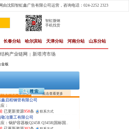
由沈阳智虹鑫广告有限公司运营，咨询电话：024-2252 2323
智虹微钢
手机找货
长春分站
哈尔滨站
天津分站
河南分站
山东分站
结构产业链网
新塔湾市场
|
合金板
隆晟钢管制造有限公司
应：无缝管|合金管|圆钢|精密光亮管|马氏体..
前
已更新资源
419
条
联系方式
阳市润兴商贸有限公司
应：低合金板|高强度板|Z向板|
日最新现货资源企业
点击查看更多
前
已更新资源
254
条
联系方式
东鑫启程钢管有限公司
供应：
前
已更新资源
958
条
联系方式
南敬冶重工有限公司
应：锅炉容器板Q245R Q345R|国标国..
前
已更新资源
302
条
联系方式