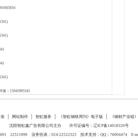
665816
41)
41)
41
41
41)
5945995341
开发
│
网站制作
│
智虹服务
│
《智虹钢铁周刊》电子版
│
《钢材产业链
沈阳智虹鑫广告有限公司主办 许可证编号：
辽ICP备14018320号
693 22511099 业务恰谈：024-22522323 技术支持：QQ：76004474 E-mail