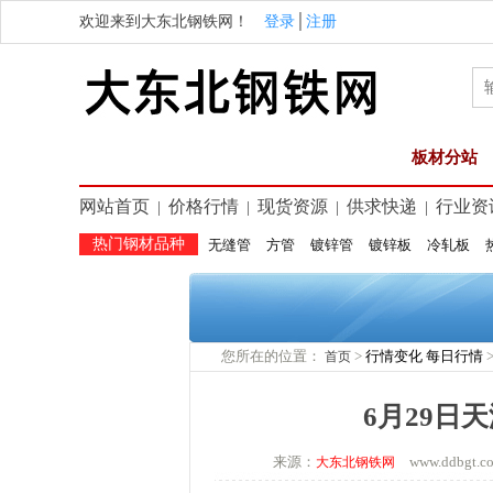
欢迎来到大东北钢铁网！
登录
│
注册
板材分站
网站首页
价格行情
现货资源
供求快递
行业资
|
|
|
|
热门钢材品种
无缝管
方管
镀锌管
镀锌板
冷轧板
您所在的位置：
>
行情变化
每日行情
首页
6月29日
来源：
www.ddbgt
大东北钢铁网