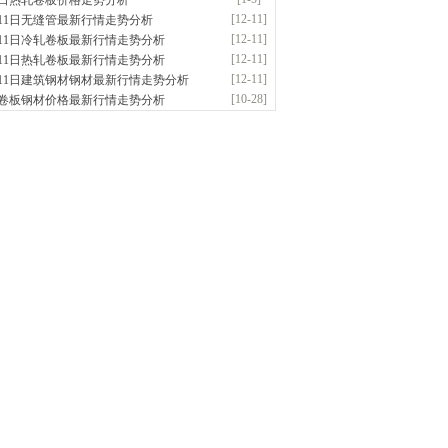
5日热轧卷板价格走势分析
应：无缝管|合金管|圆钢|精密光亮管|马氏体..
[12-11]
月11日无缝管最新行情走势分析
前
已更新资源
419
条
联系方式
[12-11]
月11日冷轧卷板最新行情走势分析
阳市润兴商贸有限公司
[12-11]
月11日热轧卷板最新行情走势分析
应：低合金板|高强度板|Z向板|
[12-11]
月11日建筑钢材钢材最新行情走势分析
前
已更新资源
254
条
联系方式
[10-28]
卷板钢材价格最新行情走势分析
东鑫启程钢管有限公司
供应：
前
已更新资源
958
条
联系方式
南敬冶重工有限公司
应：锅炉容器板Q245R Q345R|国标国..
前
已更新资源
302
条
联系方式
津亿宇金属材料有限公司（曼内斯曼）
应：天津钢管|国产合金管|高压锅炉管|石油
前
已更新资源
1187
条
联系方式
钢市恒沃钢铁贸易有限公司
应：耐磨板| 优碳板|低合金板|风电钢板|海..
时前
已更新资源
483
条
联系方式
南省智帅实业有限公司
应：特厚钢板|耐磨钢|容器板|
已更新资源
1042
条
联系方式
钢市盛隆物资有限公司
应：中低温锅炉容器板|中厚板|耐磨板|高强