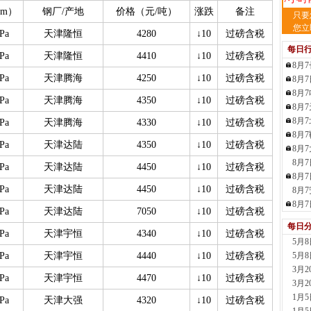
mm）
钢厂
/产地
价格（元
/吨）
涨跌
备注
天
只要
现货供
您立
Pa
天津隆恒
4280
↓10
过磅含税
裂..
每日
7小时
Pa
天津隆恒
4410
↓10
过磅含税
8月
舞
Pa
天津腾海
4250
↓10
过磅含税
8月
现货供
8月
23小
Pa
天津腾海
4350
↓10
过磅含税
8月
河
8月
现货供
Pa
天津腾海
4330
↓10
过磅含税
8月
1天前
Pa
天津达陆
4350
↓10
过磅含税
8月
舞
8月
现货供
Pa
天津达陆
4450
↓10
过磅含税
板..
8月
Pa
天津达陆
4450
↓10
过磅含税
1天前
8月
天
8月
Pa
天津达陆
7050
↓10
过磅含税
现货
每日
管、耐
Pa
天津宇恒
4340
↓10
过磅含税
5月
1天前
Pa
天津宇恒
4440
↓10
过磅含税
5月
天
3月
现货供
Pa
天津宇恒
4470
↓10
过磅含税
3月
1天前
1月
玖
Pa
天津大强
4320
↓10
过磅含税