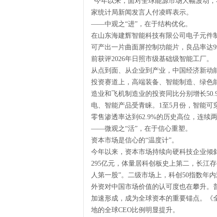
“今年以来，面对全球能源市场大幅波动，
家统计局新闻发言人付凌晖表示。
——中观之“进”，在于结构优化。
在山东海建辉智能科技有限公司电子元件
可产出一片曲面屏控制功能片，良品率达9
前获评2026年日照市级基础级智能工厂。
从点到面、从企业到产业，中国经济新动
投资赛道上，高端装备、智能制造、绿色
造业和飞机制造业的投资同比分别增长50.9
电、智能产品受青睐。1至5月份，智能可
零售渗透率达到62.9%的历史高位，连续两
——微观之“活”，在于信心重塑。
资本市场是信心的“温度计”。
今年以来，资本市场持续向硬科技企业倾斜
295亿元，体量居科创板史上第二，长江
人第一股”。二级市场上，科创50指数年内
外资对中国市场价值的认可度也在攀升。
加速形成，成为全球资本的重要锚点。《
地的全球CEO比例明显提升。