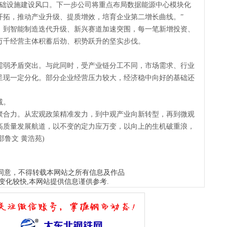
基础设施建设风口。下一步公司将重点布局数据能源中心模块化
开拓，推动产业升级、提质增效，培育企业第二增长曲线。”
，到智能制造迭代升级、新兴赛道加速突围，每一笔新增投资、
万千经营主体积蓄后劲、积势跃升的坚实步伐。
需弱矛盾突出。与此同时，受产业链分工不同，市场需求、行业
呈现一定分化。部分企业经营压力较大，经济稳中向好的基础还
减。
聚合力。从宏观政策精准发力，到中观产业向新转型，再到微观
高质量发展航道，以不变的定力应万变，以向上的生机破重浪，
邵鲁文 黄浩苑)
同意，不得转载本网站之所有信息及作品
变化较快,本网站提供信息谨供参考.