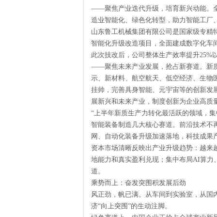
——聚焦产业迭代升级，培育新兴动能。全
造业智能化、绿色化转型，助力智能工厂
山东鲁工机械集团有限公司是国家级专精特新
智能化升级改造项目，全面建成数字化车
此次技改后，公司整体生产效率提升25%以
——聚焦未来产业发展，抢占新赛道。新
示、新材料、航空航天、低空经济、生物
挂帅，完善具身智能、元宇宙等的创新发
展新兴和未来产业，制度创新为企业高质
“上半年新质生产力转化最活跃的领域，集
智能装备制造几大核心赛道。前沿技术不
网、自动化装备升级加速落地，科技成果
资本市场清晰反映出产业升级趋势：越来
地能力和真实盈利兑现；集中布局AI算
道。
乘势而上：奋发突围积发展后劲
风正劲，帆已满。从车间到实验室，从国
济“向上突围”的生动注脚。