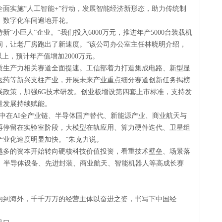
面实施“人工智能+”行动，发展智能经济新形态，助力传统制
、数字化车间遍地开花。
“小巨人”企业。“我们投入6000万元，推进年产5000台装载机
间，让老厂房跑出了新速度。”该公司办公室主任林晓明介绍，
上，预计年产值增加2000万元。
质生产力相关赛道全面提速。工信部着力打造集成电路、新型显
医药等新兴支柱产业，开展未来产业重点细分赛道创新任务揭榜
展政策，加强6G技术研发。创业板增设第四套上市标准，支持发
量发展持续赋能。
中在AI全产业链、半导体国产替代、新能源产业、商业航天与
再停留在实验室阶段，大模型在轨应用、算力硬件迭代、卫星组
产业化速度明显加快。”朱克力说。
越多的资本开始转向硬核科技价值投资，看重技术壁垒、场景落
力、半导体设备、先进封装、商业航天、智能机器人等高成长赛
内到海外，千千万万的经营主体以奋进之姿，书写下中国经