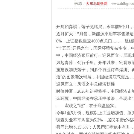
来源：
www.ddbgt
大东北钢铁网
开局如弈棋，落子见格局。今年前5个月，
逐月扩大；5月份，新能源乘用车零售渗透率
0%，上证指数重返4000点关口……一
“十五五”开局之年，国际环境复杂多变，
中，中国经济顶压前行、迎风而立，展现
风起青萍，劲行千里。开年以来，宏观政策
施建设加快落子，到多个行业订单爆满、
活”的图景渐次铺展，中国经济底气更足、
迎风而立：风浪之中见经济韧性
时值仲夏，2026年进程将半，中国经济
杂环境，中国经济在承压中破浪，呈现出“
——宏观之“稳”，在于底盘坚实。
今年1至5月份，规模以上工业增加值、服务
调查失业率平均值为5.2%，居民消费价
额同比增长15.3%；人民币汇率稳中有升