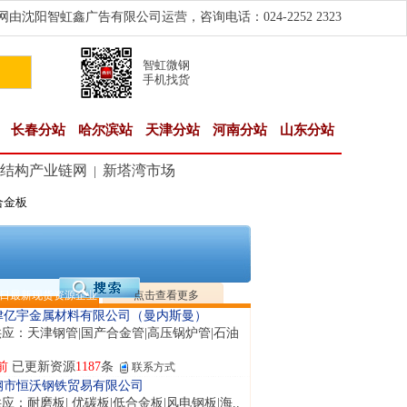
由沈阳智虹鑫广告有限公司运营，咨询电话：024-2252 2323
智虹微钢
手机找货
隆晟钢管制造有限公司
应：无缝管|合金管|圆钢|精密光亮管|马氏体..
长春分站
哈尔滨站
天津分站
河南分站
山东分站
前
已更新资源
419
条
联系方式
阳市润兴商贸有限公司
应：低合金板|高强度板|Z向板|
结构产业链网
新塔湾市场
|
前
已更新资源
254
条
联系方式
合金板
东鑫启程钢管有限公司
供应：
前
已更新资源
958
条
联系方式
南敬冶重工有限公司
应：锅炉容器板Q245R Q345R|国标国..
日最新现货资源企业
点击查看更多
前
已更新资源
302
条
联系方式
津亿宇金属材料有限公司（曼内斯曼）
应：天津钢管|国产合金管|高压锅炉管|石油
前
已更新资源
1187
条
联系方式
钢市恒沃钢铁贸易有限公司
应：耐磨板| 优碳板|低合金板|风电钢板|海..