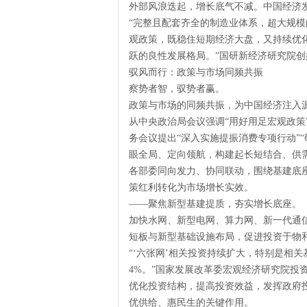
外部风浪迭起，增长底气不减。中国经济
“完整且配套齐全的制造业体系，超大规
观政策，既稳住短期经济大盘，又持续优
跃的良性发展格局。”国研新经济研究院
驭风而行：政策与市场同频共振
察势者智，驭势者赢。
政策与市场的同频共振，为中国经济注入
从中央政治局会议强调“用好用足宏观政策
务会议提出“深入实施提振消费专项行动”
眼全局、定向领航，构建起长短结合、供
各部委同向发力、协同联动，围绕基建底
策红利转化为市场增长实效。
——聚焦新型基建提质，夯实增长底座。
加快水网、新型电网、算力网、新一代通
短板与新型基础设施布局，促进投资于物
“‘六张网’相关投资持续扩大，特别是相关
4%。”国家发展改革委宏观经济研究院投
优化投资结构，提高投资效益，发挥政府
优供给、惠民生的关键作用。