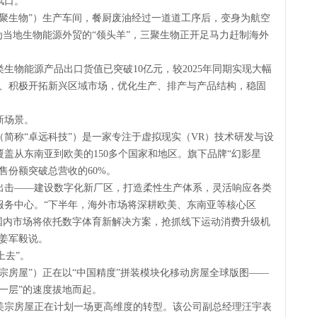
风口。
聚生物”）生产车间，餐厨废油经过一道道工序后，变身为航空
为当地生物能源外贸的“领头羊”，三聚生物正开足马力赶制海外
生物能源产品出口货值已突破10亿元，较2025年同期实现大幅
场、积极开拓新兴区域市场，优化生产、排产与产品结构，稳固
新场景。
简称“卓远科技”）是一家专注于虚拟现实（VR）技术研发与设
盖从东南亚到欧美的150多个国家和地区。旗下品牌“幻影星
销售份额突破总营收的60%。
出击——建设数字化新厂区，打造柔性生产体系，灵活响应各类
服务中心。“下半年，海外市场将深耕欧美、东南亚等核心区
国内市场将依托数字体育新解决方案，抢抓线下运动消费升级机
姜军毅说。
上去”。
宗房屋”）正在以“中国精度”拼装模块化移动房屋全球版图——
天一层”的速度拔地而起。
美宗房屋正在计划一场更高维度的转型。该公司副总经理汪宇表