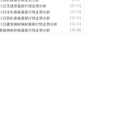
5日热轧卷板价格走势分析
供应：
[12-11]
月11日无缝管最新行情走势分析
前
已更新资源
958
条
联系方式
[12-11]
月11日冷轧卷板最新行情走势分析
南敬冶重工有限公司
[12-11]
月11日热轧卷板最新行情走势分析
应：锅炉容器板Q245R Q345R|国标国..
[12-11]
月11日建筑钢材钢材最新行情走势分析
前
已更新资源
302
条
联系方式
[10-28]
卷板钢材价格最新行情走势分析
津亿宇金属材料有限公司（曼内斯曼）
应：天津钢管|国产合金管|高压锅炉管|石油
前
已更新资源
1187
条
联系方式
钢市恒沃钢铁贸易有限公司
应：耐磨板| 优碳板|低合金板|风电钢板|海..
时前
已更新资源
483
条
联系方式
南省智帅实业有限公司
应：特厚钢板|耐磨钢|容器板|
已更新资源
1042
条
联系方式
钢市盛隆物资有限公司
应：中低温锅炉容器板|中厚板|耐磨板|高强
已更新资源
21
条
联系方式
津宝仓腾飞钢管销售有限公司
供应：输送流体管、高压锅炉管、化肥专用
低..
已更新资源
875
条
联系方式