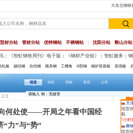
大东北钢铁网
玖
现货供
型材分站
管材分站
优特钢站
不锈钢站
沈阳分站
鞍山分站
|
1小时
安
讯
《智虹钢铁周刊》电子版
《钢材产业链》
智虹服务
现货供
钢
|
|
|
|
2小时
热轧板
碳结钢
合结钢
模具钢
工槽角
H型钢
锅炉容器板
高强板
山
现货
2小时
现货
供应
求购
资讯
公司
河
现货供
> 正文
今
7小时
天
现货供
劲”向何处使——开局之年看中国经
裂..
7小时
济“力”与“势”
舞
现货供