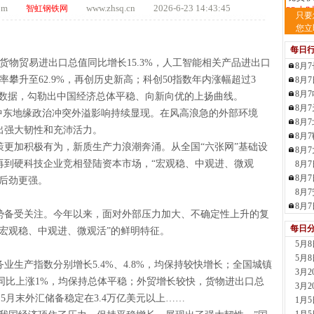
.com
www.zhsq.cn 2026-6-23 14:43:45
智虹钢铁网
23小
只要
河
您立
现货供
每日
1天前
货物贸易进出口总值同比增长15.3%，人工智能相关产品进出口
8月
舞
攀升至62.9%，再创历史新高；科创50指数年内涨幅超过3
8月
现货供
板..
8月
组组数据，勾勒出中国经济总体平稳、向新向优的上扬曲线。
1天前
8月
中东地缘政治冲突外溢影响持续显现。在风高浪急的外部环境
天
8月
出强大韧性和充沛活力。
现货
8月
更加积极有为，新质生产力浪潮奔涌。从全国“六张网”基础设
管、耐
8月
1天前
再到硬科技企业竞相登陆资本市场，“宏观稳、中观进、微观
8月
天
8月
后劲更强。
现货供
8月
1天前
8月
走势备受关注。今年以来，面对外部压力加大、不确定性上升的复
玖
每日
宏观稳、中观进、微观活”的鲜明特征。
现货供
5月
1小时
5月
安
业生产指数分别增长5.4%、4.8%，均保持较快增长；全国城镇
3月
现货供
格同比上涨1%，均保持总体平稳；外贸增长较快，货物进出口总
3月
2小时
，5月末外汇储备稳定在3.4万亿美元以上……
1月
山