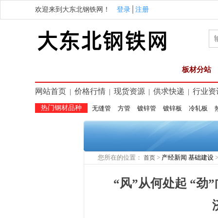
欢迎来到大东北钢铁网！
登录
│
注册
板材分站
网站首页
价格行情
现货资源
供求快递
行业资
|
|
|
|
热门钢材品种
无缝管
方管
镀锌管
镀锌板
冷轧板
您所在的位置：
>
产经新闻
基础建设
首页
“风”从何处起 “