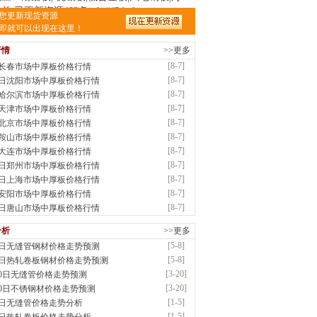
时前
已更新资源
483
条
联系方式
您更新现货资源
南省智帅实业有限公司
即就可以出现在这里！
应：特厚钢板|耐磨钢|容器板|
行情
>>更多
已更新资源
1042
条
联系方式
[8-7]
7长春市场中厚板价格行情
钢市盛隆物资有限公司
[8-7]
7日沈阳市场中厚板价格行情
应：中低温锅炉容器板|中厚板|耐磨板|高强
[8-7]
7哈尔滨市场中厚板价格行情
已更新资源
21
条
联系方式
[8-7]
7天津市场中厚板价格行情
津宝仓腾飞钢管销售有限公司
[8-7]
7北京市场中厚板价格行情
供应：输送流体管、高压锅炉管、化肥专用
[8-7]
7鞍山市场中厚板价格行情
低..
[8-7]
7大连市场中厚板价格行情
已更新资源
875
条
联系方式
[8-7]
7日郑州市场中厚板价格行情
津市辰建商贸有限公司
[8-7]
7日上海市场中厚板价格行情
应：不锈方管| 热扩无缝管| 方矩管
[8-7]
7安阳市场中厚板价格行情
已更新资源
1280
条
联系方式
[8-7]
7日唐山市场中厚板价格行情
隆晟钢管制造有限公司
分析
>>更多
应：无缝管|合金管|圆钢|精密光亮管|马氏体..
[5-8]
8日无缝管钢材价格走势预测
前
已更新资源
419
条
联系方式
[5-8]
8日热轧卷板钢材价格走势预测
阳市润兴商贸有限公司
[3-20]
20日无缝管价格走势预测
应：低合金板|高强度板|Z向板|
[3-20]
20日不锈钢材价格走势预测
前
已更新资源
254
条
联系方式
[1-5]
5日无缝管价格走势分析
东鑫启程钢管有限公司
[1-5]