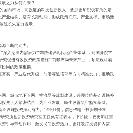
天
发展之力从何而来？
现货供
模的国内市场，高强度的科技创新投入，叠加更加积极有为的宏
1天前
化产业结构、培育长期动能，形成政策托底、产业支撑、市场活
创始院长朱克力表示。
源源不断的动力。
”“深入挖掘内需潜力”“加快建设现代化产业体系”，到国务院常
“研究促进有效投资政策措施”“前瞻布局未来产业”，顶层设计着
需协同的政策框架。
座夯实、产业迭代升级、前沿赛道培育等方向精准发力，推动政
信网、城市地下管网、物流网等规划建设，兼顾传统基础设施补
和投资于人紧密结合，为产业发展、民生改善筑牢坚实基础。
基础设施投资拉动有力。1至5月份，信息传输业投资增长30.
资研究所创新投资研究室主任吴有红表示，下阶段，要更加注重
投资引导带动作用，激发民间投资活力，更好发挥投资扩内需、