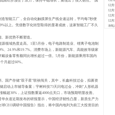
1月
我国经济顶住了压力，保持平稳增长，展现出了强大韧性。”国
现货
12
2小时
12
河
12
现货供
制造智能工厂，全自动化触摸屏生产线全速运转，平均每7秒便
12
7小时
9%以上。凭借数字化转型取得的显著成效，这家智能工厂不久
冷轧
天
现货供
裂..
能、新优势不断塑造。
7小时
能源领域热度走高。1至5月份，电子电路制造业、锂离子电池制
舞
%、24.9%和19.7%。消费市场上，新能源汽车、高能效等级家
现货供
穿戴设备零售额同比增长超过一倍。5月份，新能源乘用车国内
23小
河
个月超过60%。
现货供
1天前
舞
。国产存储“双子星”联袂闯关，其中，长鑫科技过会，拟募资
现货供
板..
存储启动上市辅导备案；宇树科技73天闪电过会，冲刺“人形机器
1天前
涨幅超30%，上证指数重返4000点关口，市场预期明显改善。
天
普华永道近期发布的研报显示，中国经济韧性凸显，新质生产力
现货
全球CEO调研中国报告》指出，将中国内地列为前三大投资目的
管、耐
1天前