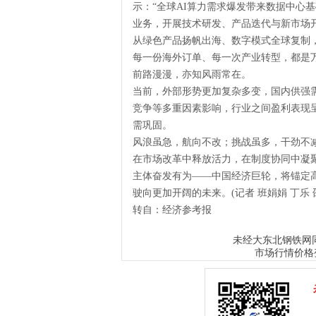
示：“全球AI算力需求爆发带来数据中心
业务，开展技术研发、产品迭代与新市场
从绿色产品扬帆出海、数字模式全球复制
每一份海外订单、每一次产业转型，都是
前路漫漫，亦知风雨常在。
当前，外部形势更加复杂多变，国内供强
竞争等多重因素影响，行业之间盈利表现
需巩固。
风浪虽急，航向不改；挑战虽多，干劲不
在市场改革中释放活力，在制度协同中凝
主体奋发有为——中国经济巨轮，将锚定
驶向更加开阔的未来。(记者 班娟娟 丁乐 
转自：经济参考报
大东北钢铁网
未经
市场行情价格