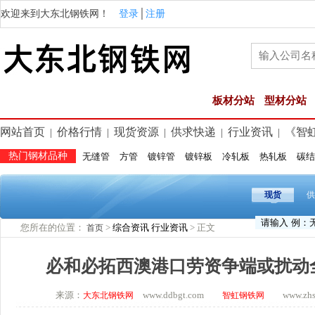
欢迎来到大东北钢铁网！
登录
│
注册
板材分站
型材分站
网站首页
价格行情
现货资源
供求快递
行业资讯
《智
|
|
|
|
|
热门钢材品种
无缝管
方管
镀锌管
镀锌板
冷轧板
热轧板
碳结
现货
供
您所在的位置：
>
综合资讯
行业资讯
> 正文
首页
必和必拓西澳港口劳资争端或扰动
来源：
www.ddbgt.com
www.zhsq.
大东北钢铁网
智虹钢铁网