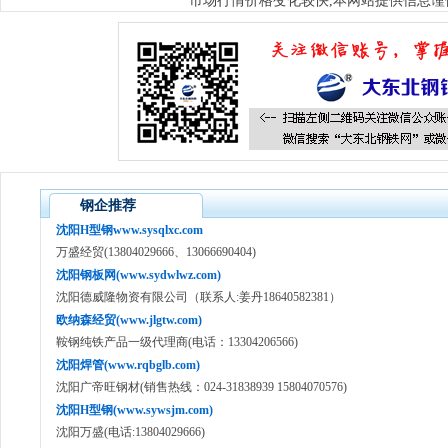
市场行情价格变化较快,本网站提供信息谨
钢企推荐
沈阳H型钢www.sysqlxc.com
万盛经贸(13804029666、13066690404)
沈阳钢板网(www.sydwlwz.com)
沈阳德威隆物资有限公司（联系人:姜丹18640582381）
欧纳森经贸(www.jlgtw.com)
鞍钢纯铁产品一级代理商(电话：13304206566)
沈阳焊管(www.rqbglb.com)
沈阳广帝旺钢材(销售热线：024-31838939 15804070576)
沈阳H型钢(www.sywsjm.com)
沈阳万盛(电话:13804029666)