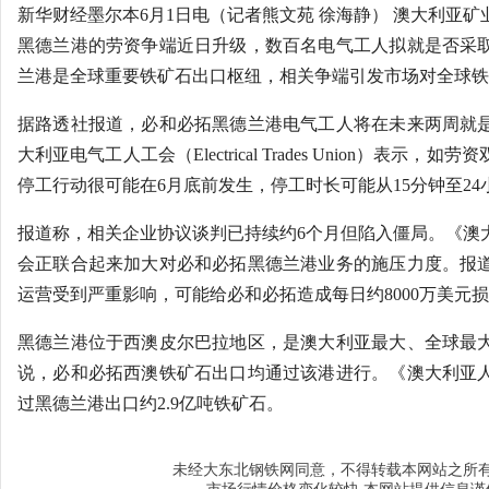
新华财经墨尔本6月1日电（记者熊文苑 徐海静） 澳大利亚
黑德兰港的劳资争端近日升级，数百名电气工人拟就是否采
兰港是全球重要铁矿石出口枢纽，相关争端引发市场对全球铁
据路透社报道，必和必拓黑德兰港电气工人将在未来两周就
大利亚电气工人工会（Electrical Trades Union）表示
停工行动很可能在6月底前发生，停工时长可能从15分钟至24
报道称，相关企业协议谈判已持续约6个月但陷入僵局。《澳
会正联合起来加大对必和必拓黑德兰港业务的施压力度。报
运营受到严重影响，可能给必和必拓造成每日约8000万美元
黑德兰港位于西澳皮尔巴拉地区，是澳大利亚最大、全球最
说，必和必拓西澳铁矿石出口均通过该港进行。《澳大利亚
过黑德兰港出口约2.9亿吨铁矿石。
大东北钢铁网
未经
同意，不得转载本网站之所