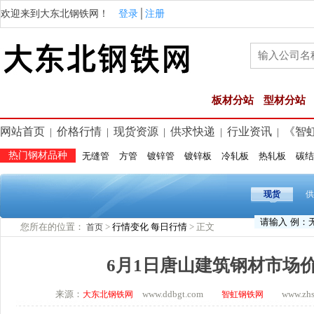
欢迎来到大东北钢铁网！
登录
│
注册
板材分站
型材分站
网站首页
价格行情
现货资源
供求快递
行业资讯
《智
|
|
|
|
|
热门钢材品种
无缝管
方管
镀锌管
镀锌板
冷轧板
热轧板
碳结
现货
供
您所在的位置：
>
行情变化
每日行情
> 正文
首页
6月1日唐山建筑钢材市场
来源：
www.ddbgt.com
www.zhsq.
大东北钢铁网
智虹钢铁网