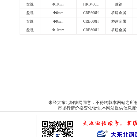
盘螺
Φ10mm
HRB400E
凌钢
盘螺
Φ6mm
CRB600H
桥建金属
盘螺
Φ8mm
CRB600H
桥建金属
盘螺
Φ10mm
CRB600H
桥建金属
www.sysjks.com
沈阳建筑钢
www.qzy024.com
沈阳不锈钢水箱
www.tjq
www.sybxgfg.com
沈阳不锈钢方管
www.syxysd.com
大连市不锈钢水箱
www.hljbxgsx.com
齐齐哈尔不锈钢水箱
www.dqbxgsx.com
大庆不锈钢
水箱
www.mdjbxgsx.com
牡丹江不锈钢水箱
www.shsbxgsx.com
绥化不锈钢
钢水箱
大东北钢铁网
未经
同意，不得转载本网站之所
市场行情价格变化较快,本网站提供信息谨