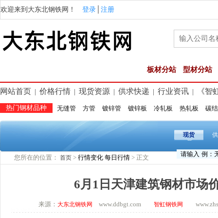
欢迎来到大东北钢铁网！
登录
│
注册
板材分站
型材分站
网站首页
价格行情
现货资源
供求快递
行业资讯
《智
|
|
|
|
|
热门钢材品种
无缝管
方管
镀锌管
镀锌板
冷轧板
热轧板
碳结
现货
供
您所在的位置：
>
行情变化
每日行情
> 正文
首页
6月1日天津建筑钢材市场
来源：
www.ddbgt.com
www.zhsq.
大东北钢铁网
智虹钢铁网