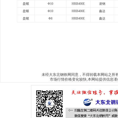
盘螺
Φ10
HRB400E
凌钢
盘螺
Φ10
HRB400E
鑫达
盘螺
Φ8
HRB400E
鑫达
www.sysjks.com
沈阳建筑钢
www.qzy024.com
沈阳不锈钢水箱
www.tjq
www.sybxgfg.com
沈阳不锈钢方管
www.syxysd.com
大连市不锈钢水箱
www.hljbxgsx.com
齐齐哈尔不锈钢水箱
www.dqbxgsx.com
大庆不锈钢
水箱
www.mdjbxgsx.com
牡丹江不锈钢水箱
www.shsbxgsx.com
绥化不锈钢
钢水箱
大东北钢铁网
未经
同意，不得转载本网站之所
市场行情价格变化较快,本网站提供信息谨