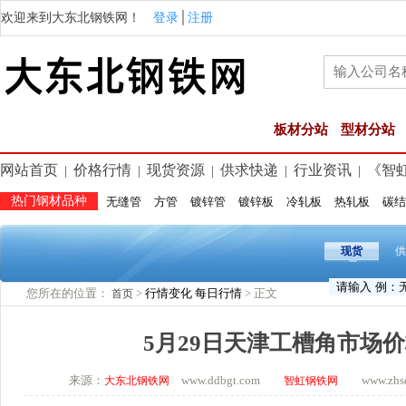
欢迎来到大东北钢铁网！
登录
│
注册
板材分站
型材分站
网站首页
价格行情
现货资源
供求快递
行业资讯
《智
|
|
|
|
|
热门钢材品种
无缝管
方管
镀锌管
镀锌板
冷轧板
热轧板
碳结
现货
供
您所在的位置：
>
行情变化
每日行情
> 正文
首页
5月29日天津工槽角市场
来源：
www.ddbgt.com
www.zhsq.
大东北钢铁网
智虹钢铁网