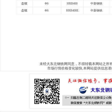
盘螺
Φ6
HRB400
中新钢铁
盘螺
Φ6
HRB400E
中新钢铁
www.sysjks.com
沈阳建筑钢
www.qzy024.com
沈阳不锈钢水箱
www.tjq
www.sybxgfg.com
沈阳不锈钢方管
www.syxysd.com
大连市不锈钢水箱
www.hljbxgsx.com
齐齐哈尔不锈钢水箱
www.dqbxgsx.com
大庆不锈钢
水箱
www.mdjbxgsx.com
牡丹江不锈钢水箱
www.shsbxgsx.com
绥化不锈钢
钢水箱
大东北钢铁网
未经
同意，不得转载本网站之所
市场行情价格变化较快,本网站提供信息谨