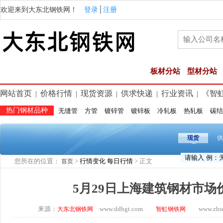
欢迎来到大东北钢铁网！
登录
│
注册
板材分站
型材分站
网站首页
价格行情
现货资源
供求快递
行业资讯
《智
|
|
|
|
|
热门钢材品种
无缝管
方管
镀锌管
镀锌板
冷轧板
热轧板
碳结
现货
供
您所在的位置：
>
行情变化
每日行情
> 正文
首页
5月29日上海建筑钢材市场
来源：
www.ddbgt.com
www.zhsq.
大东北钢铁网
智虹钢铁网