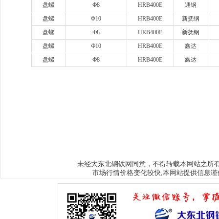
盘螺
Ф8
HRB400E
通钢
盘螺
Φ10
HRB400E
新抚钢
盘螺
Ф8
HRB400E
新抚钢
盘螺
Ф10
HRB400E
鑫达
盘螺
Ф8
HRB400E
鑫达
www.sysjks.com
沈阳建筑钢
www.qzy024.com
沈阳不锈钢水箱
www.tjq
www.sybxgfg.com
沈阳不锈钢方管
www.syxysd.com
大连市不锈钢水箱
www.hljbxgsx.com
齐齐哈尔不锈钢水箱
www.dqbxgsx.com
大庆不锈钢
水箱
www.mdjbxgsx.com
牡丹江不锈钢水箱
www.shsbxgsx.com
绥化不锈钢
钢水箱
大东北钢铁网
未经
同意，不得转载本网站之所
市场行情价格变化较快,本网站提供信息谨