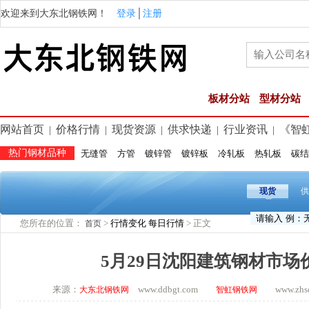
欢迎来到大东北钢铁网！
登录
│
注册
板材分站
型材分站
网站首页
价格行情
现货资源
供求快递
行业资讯
《智
|
|
|
|
|
热门钢材品种
无缝管
方管
镀锌管
镀锌板
冷轧板
热轧板
碳结
现货
供
您所在的位置：
>
行情变化
每日行情
> 正文
首页
5月29日沈阳建筑钢材市场
来源：
www.ddbgt.com
www.zhsq.
大东北钢铁网
智虹钢铁网