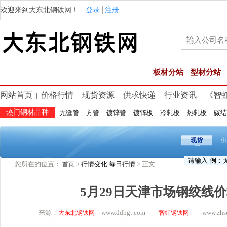
欢迎来到大东北钢铁网！
登录
│
注册
板材分站
型材分站
网站首页
价格行情
现货资源
供求快递
行业资讯
《智
|
|
|
|
|
热门钢材品种
无缝管
方管
镀锌管
镀锌板
冷轧板
热轧板
碳结
现货
供
您所在的位置：
>
行情变化
每日行情
> 正文
首页
5月29日天津市场钢绞线
来源：
www.ddbgt.com
www.zhsq.
大东北钢铁网
智虹钢铁网