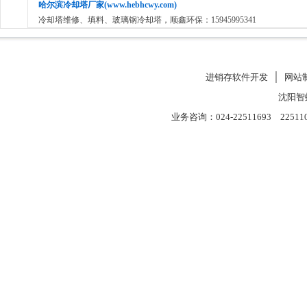
哈尔滨冷却塔厂家(www.hebhcwy.com)
冷却塔维修、填料、玻璃钢冷却塔，顺鑫环保：15945995341
进销存软件开发
│
网站
沈阳智
业务咨询：024-22511693 22511