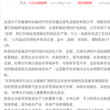
来源：
www.ddbgt.com
www.zhsq.
大东北钢铁网
智虹钢铁网
走进位于安徽滁州全椒经开区的安徽达诺乳业股份有限公司，智能化
通过智能终端操控自动供料。从原奶预处理到打包装箱，公司实现了
“近期，我们升级改造智能化乳制品生产线，引入一批新的先进工艺设
耗。”公司副总经理徐升告诉记者，如今，奶粉、浓缩乳、调制乳粉3
2倍。
民营经济是推进中国式现代化的生力军。近期，记者在调研中深刻感
多重挑战，民营企业主动作为，向新挖潜力、拓市做增量，在多维发
近期，松果出行推出新款共享电单车。与现有车型不同，这款电单车
池到限速系统全流程标准化生产，以及数字化存储与全生命周期可追
线。
“共享电单车行业正从规模扩张阶段迈向技术深耕的高质量发展新阶段
动的智慧运营调度与安全监管等系统迭代升级，加快向智能化、绿色
场。”松果出行创始人兼董事长翟光龙说。
民营企业是培育新质生产力的重要力量。今年以来，不少民营企业挺
加速突破，成为新兴产业、未来产业的领跑者。