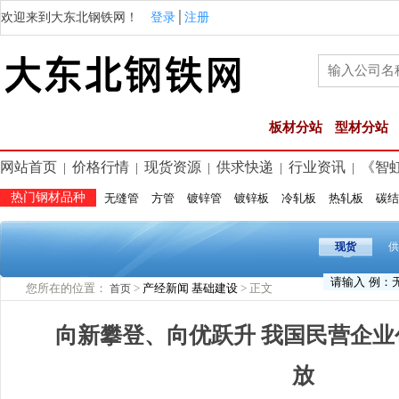
欢迎来到大东北钢铁网！
登录
│
注册
板材分站
型材分站
网站首页
价格行情
现货资源
供求快递
行业资讯
《智
|
|
|
|
|
热门钢材品种
无缝管
方管
镀锌管
镀锌板
冷轧板
热轧板
碳结
现货
供
您所在的位置：
>
产经新闻
基础建设
> 正文
首页
向新攀登、向优跃升 我国民营企
放