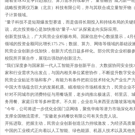
随着全球AI竞争日趋激烈、算力需求持续攀升，“量智融合”成为新一
战略投资两仪万象（北京）科技有限公司，并与其联合成立量智开物
子计算领域。
“量子科技不是短期爆发型赛道，而是值得长期投入和持续布局的关键
说，此次投资核心是加快推动“量子+AI”从探索走向实际应用。
创新竞技场上，广大民营企业积极布局。国家信息中心数据显示，4月
领域的投资金额同比增长175.2%；数据、算力、网络等领域的基础设施
民营企业创新步伐加快，创新方式也日益多样化。部分民营企业积极
校院所开展合作，展现出强劲的创新活力。
“我们深度参与国家新一代人工智能开放创新平台、大数据协同安全技
家和行业需求为出发点，与国内相关单位紧密协作，不断提升数字安全能
民营企业贴近市场和客户，有能力有条件把前沿技术转化为产业生产
中国大市场蕴含巨大的发展机遇。瞄准细分市场精准发力，民营企业
针对不同城市的消费特征与用餐场景，老乡鸡推出极速店、邻里店、
务用餐、家庭日常等多种需求。不久前，企业在马来西亚吉隆坡落地
“今年，公司将进一步优化全国门店网络，聚焦华南等潜力市场深化布
支撑全国物流需求。”安徽老乡鸡餐饮有限公司有关负责人说。
开拓进取、把握主动，民营企业创新创造活力持续激发，为经济高质
中国的工业模式正向着以人工智能、绿色能源、机器人技术以及其他