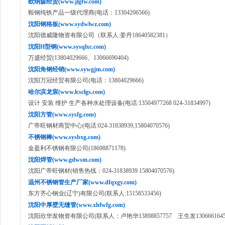
欧纳森经贸(www.jlgtw.com)
鞍钢纯铁产品一级代理商(电话：13304206566)
沈阳钢格板(www.sydwlwz.com)
沈阳德威隆物资有限公司（联系人:姜丹18640582381）
沈阳H型钢(www.sysqlxc.com)
万盛经贸(13804029666、13066690404)
沈阳角钢经销(www.sywgjm.com)
沈阳万冠经贸有限公司(电话：13804029666)
哈尔滨龙宸(www.lcsclgs.com)
设计 安装 维护 生产各种水处理设备(电话:13504977268 024-31834997)
沈阳方管(www.sysfg.com)
广帝旺钢材商贸中心(电话:024-31838939,15804070576)
不锈钢棒(www.sysbxg.com)
金盈利不锈钢有限公司(18698871178)
沈阳焊管(www.gdwsm.com)
沈阳广帝旺钢材(销售热线：024-31838939 15804070576)
温州不锈钢管生产厂家(www.dfqxgy.com)
东方齐心钢业(辽宁)有限公司(联系人:15158533456)
沈阳中厚壁无缝管(www.xhfwfg.com)
沈阳欣华发物资有限公司(联系人：卢艳华13898857757 王生发1306661645