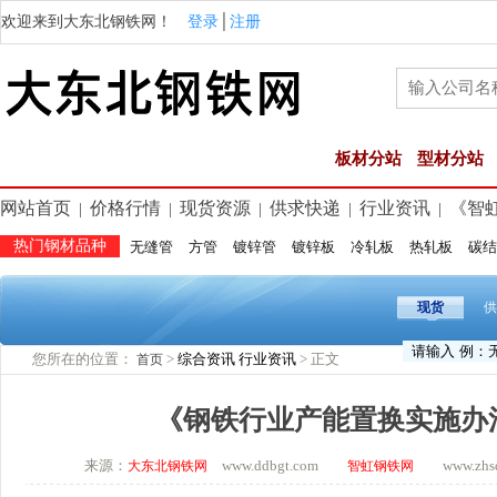
欢迎来到大东北钢铁网！
登录
│
注册
板材分站
型材分站
网站首页
价格行情
现货资源
供求快递
行业资讯
《智
|
|
|
|
|
热门钢材品种
无缝管
方管
镀锌管
镀锌板
冷轧板
热轧板
碳结
现货
供
您所在的位置：
>
综合资讯
行业资讯
> 正文
首页
《钢铁行业产能置换实施办
来源：
www.ddbgt.com
www.zhsq.
大东北钢铁网
智虹钢铁网