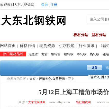
欢迎来到大东北钢铁网！
登录
│
注册
板材分站
型材分站
网站首页
价格行情
现货资源
供求快递
行业资讯
《智
|
|
|
|
|
热门钢材品种
无缝管
方管
镀锌管
镀锌板
冷轧板
热轧板
碳结
现货
供
您所在的位置：
>
行情变化
每日行情
> 正文
首页
5月12日上海工槽角市场
来源：
www.ddbgt.com
www.zhsq.
大东北钢铁网
智虹钢铁网