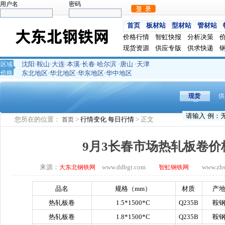
用户名
密码
首页
板材站
型材站
管材站
价格行情
智虹快报
分析决策
现货资源
供应专版
供求快递
沈阳
鞍山
大连
本溪
长春
哈尔滨
唐山
天津
区域
·
·
·
·
·
·
·
价格
东北地区
华北地区
华东地区
华中地区
·
·
·
现货
供
您所在的位置：
>
行情变化
每日行情
> 正文
首页
9月3长春市场热轧板卷价
来源：
www.ddbgt.com
www.zhsq.
大东北钢铁网
智虹钢铁网
品名
规格（
mm
）
材质
产
热轧板卷
1.5*1500*C
Q235B
鞍
热轧板卷
1.8*1500*C
Q235B
鞍