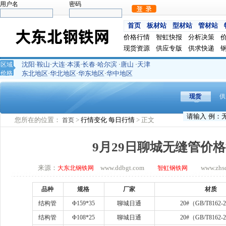
用户名
密码
首页
板材站
型材站
管材站
价格行情
智虹快报
分析决策
现货资源
供应专版
供求快递
沈阳
鞍山
大连
本溪
长春
哈尔滨
唐山
天津
区域
·
·
·
·
·
·
·
价格
东北地区
华北地区
华东地区
华中地区
·
·
·
现货
供
您所在的位置：
>
行情变化
每日行情
> 正文
首页
9月29日聊城无缝管价
来源：
www.ddbgt.com
www.zhsq.
大东北钢铁网
智虹钢铁网
品种
规格
厂家
材质
结构管
Φ
159*35
聊城日通
20#
（
GB/T8162-
结构管
Φ
108*25
聊城日通
20#
（
GB/T8162-