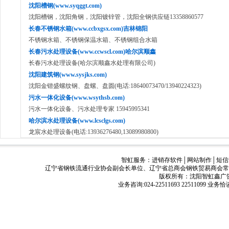
沈阳槽钢(www.syqggt.com)
沈阳槽钢，沈阳角钢，沈阳镀锌管，沈阳全钢供应链13358860577
长春不锈钢水箱(www.ccbxgsx.com)吉林锦阳
不锈钢水箱、不锈钢保温水箱、不锈钢组合水箱
长春污水处理设备(www.ccwscl.com)哈尔滨顺鑫
长春污水处理设备(哈尔滨顺鑫水处理有限公司)
沈阳建筑钢(www.sysjks.com)
沈阳金锴盛螺纹钢、盘螺、盘圆(电话:18640073470/13940224323)
污水一体化设备(www.wsythsb.com)
污水一体化设备、污水处理专家 15945995341
哈尔滨水处理设备(www.lcsclgs.com)
龙宸水处理设备(电话:13936276480,13089980800)
智虹服务：
进销存软件
│
网站制作
│
短信
辽宁省钢铁流通行业协会副会长单位、辽宁省总商会钢铁贸易商会常
版权所有：沈阳智虹鑫广告有限公司
业务咨询:024-22511693 22511099 业务恰