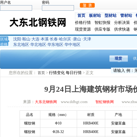
用户名
密码
首页
板材站
型材站
管材站
价格行情
智虹快报
分析决策
现货资源
供应专版
供求快递
沈阳
鞍山
大连
本溪
长春
哈尔滨
唐山
天津
区域
·
·
·
·
·
·
·
价格
东北地区
华北地区
华东地区
华中地区
·
·
·
现货
供
您所在的位置：
>
行情变化
每日行情
> 正文
首页
9月24日上海建筑钢材市场
来源：
www.ddbgt.com
www.zhsq.
大东北钢铁网
智虹钢铁网
品名
规格（
mm）
材质
产地
螺纹钢
Φ10
HRB400E
安徽富鑫
螺纹钢
Φ28-32
HRB400E
安徽富鑫