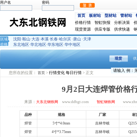
用户名
密码
首页
板材站
型材站
管材站
价格行情
智虹快报
分析决策
现货资源
供应专版
供求快递
沈阳
鞍山
大连
本溪
长春
哈尔滨
唐山
天津
区域
·
·
·
·
·
·
·
价格
东北地区
华北地区
华东地区
华中地区
·
·
·
现货
供
您所在的位置：
>
行情变化
每日行情
> 正文
首页
9月2日大连焊管价格
来源：
www.ddbgt.com
www.zhsq.
大东北钢铁网
智虹钢铁网
品种
规格
厂家
材
焊管
5
寸
*4.0mm
吉林华岐
Q215
焊管
4
寸
*3.75mm
吉林华岐
Q215