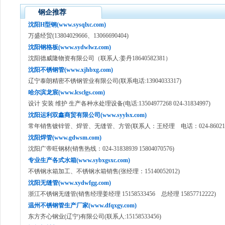
钢企推荐
沈阳H型钢(www.sysqlxc.com)
万盛经贸(13804029666、13066690404)
沈阳钢格板(www.sydwlwz.com)
沈阳德威隆物资有限公司（联系人:姜丹18640582381）
沈阳不锈钢管(www.xjhbxg.com)
辽宁泰朗精密不锈钢管业有限公司(联系电话:13904033317)
哈尔滨龙宸(www.lcsclgs.com)
设计 安装 维护 生产各种水处理设备(电话:13504977268 024-31834997)
沈阳运利双鑫商贸有限公司(www.syylsx.com)
常年销售镀锌管、焊管、无缝管、方管(联系人：王经理 电话：024-860211
沈阳焊管(www.gdwsm.com)
沈阳广帝旺钢材(销售热线：024-31838939 15804070576)
专业生产各式水箱(www.sybxgsxc.com)
不锈钢水箱加工、不锈钢水箱销售(张经理：15140052012)
沈阳无缝管(www.xydwfgg.com)
浙江不锈钢无缝管(销售经理姜经理 15158533456 总经理 15857712222)
温州不锈钢管生产厂家(www.dfqxgy.com)
东方齐心钢业(辽宁)有限公司(联系人:15158533456)