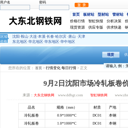
用户名
密码
首页
板材站
型材站
管材站
价格行情
智虹快报
分析决策
现货资源
供应专版
供求快递
沈阳
鞍山
大连
本溪
长春
哈尔滨
唐山
天津
区域
·
·
·
·
·
·
·
价格
东北地区
华北地区
华东地区
华中地区
·
·
·
现货
供
您所在的位置：
>
行情变化
每日行情
> 正文
首页
9月2日沈阳市场冷轧板卷
来源：
www.ddbgt.com
www.zhsq.
大东北钢铁网
智虹钢铁网
品名
规格（
mm
）
材质
产地
冷轧板卷
0.9*1000*C
DC01
本钢
冷轧板卷
1.0*1000*C
DC01
本钢