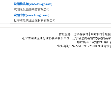
沈阳模具钢(www.lnsygb.com)
沈阳永发强盛商贸有限公司
沈阳中板(www.lnsygb.com)
辽宁省欣隽诚金属材料有限公司
智虹服务：
进销存软件
│
网站制作
│
短信
辽宁省钢铁流通行业协会副会长单位、辽宁省总商会钢铁贸易商会常
版权所有：沈阳智虹鑫广告有限公司
业务咨询:024-22511693 22511099 业务恰