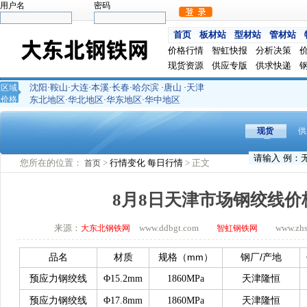
用户名
密码
首页
板材站
型材站
管材站
价格行情
智虹快报
分析决策
现货资源
供应专版
供求快递
沈阳
鞍山
大连
本溪
长春
哈尔滨
唐山
天津
区域
·
·
·
·
·
·
·
价格
东北地区
华北地区
华东地区
华中地区
·
·
·
现货
供
您所在的位置：
>
行情变化
每日行情
> 正文
首页
8月8日天津市场钢绞线价
来源：
www.ddbgt.com
www.zhsq.
大东北钢铁网
智虹钢铁网
mm
/
品名
材质
规格（
）
钢厂
产地
预应力钢绞线
Φ15.2mm
1860MPa
天津隆恒
预应力钢绞线
Φ17.8mm
1860MPa
天津隆恒