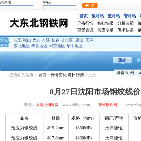
用户名
密码
首页
板材站
型材站
管材站
价格行情
智虹快报
分析决策
现货资源
供应专版
供求快递
沈阳
鞍山
大连
本溪
长春
哈尔滨
唐山
天津
区域
·
·
·
·
·
·
·
价格
东北地区
华北地区
华东地区
华中地区
·
·
·
现货
供
您所在的位置：
>
行情变化
每日行情
> 正文
首页
8月27日沈阳市场钢绞线
来源：
www.ddbgt.com
www.zhsq.
大东北钢铁网
智虹钢铁网
mm
/
品名
材质
规格（
）
钢厂
产地
价
预应力钢绞线
Φ15.2mm
1860MPa
天津隆恒
预应力钢绞线
Φ17.8mm
1860MPa
天津隆恒