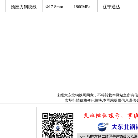
预应力钢绞线
Φ17.8mm
1860MPa
辽宁通达
www.xxgdbxg.com
沈阳不锈钢板
www.dbbxg.cn
沈阳不锈钢板
w
www.sysyfwz.com
沈阳无缝管
www.dbgzg.com
哈尔滨工字钢
www.nmggzg.com
内蒙古工字钢
www.sysgcj.com
沈阳槽钢
www
www.sylierke.com
沈阳不锈钢无缝管
www.sygdmygs.c
www.ccbxgsx.com
长春不锈钢水箱
www.jxysbxg.com
沈阳不锈钢
www.hbdbxg.com
沈阳不锈钢
www.wzbgg.com
温州不锈钢管
www.
www.syszrtg.com
沈阳无缝钢管
www.zheqingbxg.com
沈阳弯头
ww
www.hljdgl.com
哈尔滨电锅炉
www.jlsclgs.com
吉林水处理公
www.nmgsclc.com
内蒙古水处理公司
www.hebyth.com
黑龙江
未经
大东北钢铁网
同意，不得转载本网站之所有信
市场行情价格变化较快,本网站提供信息谨供参