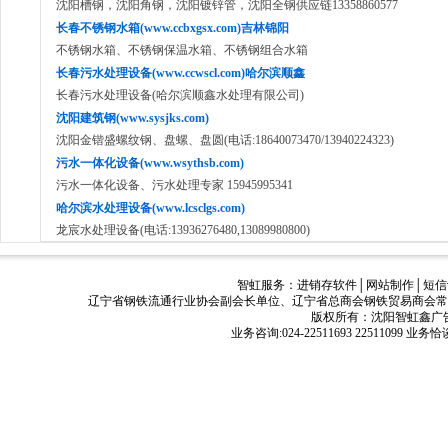
沈阳槽钢，沈阳角钢，沈阳镀锌管，沈阳全钢供应链13358860577
长春不锈钢水箱(www.ccbxgsx.com)吉林锦阳
不锈钢水箱、不锈钢保温水箱、不锈钢组合水箱
长春污水处理设备(www.ccwscl.com)哈尔滨顺鑫
长春污水处理设备(哈尔滨顺鑫水处理有限公司)
沈阳建筑钢(www.sysjks.com)
沈阳金锴盛螺纹钢、盘螺、盘圆(电话:18640073470/13940224323)
污水一体化设备(www.wsythsb.com)
污水一体化设备、污水处理专家 15945995341
哈尔滨水处理设备(www.lcsclgs.com)
龙宸水处理设备(电话:13936276480,13089980800)
智虹服务：
进销存软件
│
网站制作
│
短信
辽宁省钢铁流通行业协会副会长单位、辽宁省总商会钢铁贸易商会常
版权所有：沈阳智虹鑫广告有限公司
业务咨询:024-22511693 22511099 业务恰