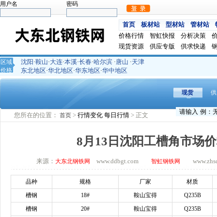
用户名
密码
首页
板材站
型材站
管材站
价格行情
智虹快报
分析决策
现货资源
供应专版
供求快递
沈阳
鞍山
大连
本溪
长春
哈尔滨
唐山
天津
区域
·
·
·
·
·
·
·
价格
东北地区
华北地区
华东地区
华中地区
·
·
·
现货
供
您所在的位置：
>
行情变化
每日行情
> 正文
首页
8月13日沈阳工槽角市场
来源：
www.ddbgt.com
www.zhsq.
大东北钢铁网
智虹钢铁网
品种
规格
厂家
材质
槽钢
18#
鞍山宝得
Q235B
槽钢
20#
鞍山宝得
Q235B