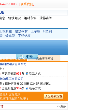
联系我们
-22511693 [
]
机版
信息
钢铁知识
钢材市场
业界点评
工模具钢
建筑钢材
工字钢
H型钢
晟钢管制造有限公司
管
镀锌管
不锈钢板
：无缝管|合金管|圆钢|精密光亮管|马氏体..
前
已更新资源
419
条
联系方式
市润兴商贸有限公司
应：低合金板|高强度板|Z向板|
日最新现货资源企业
点击查看更多
前
已更新资源
254
条
联系方式
鑫启程钢管有限公司
应：
前
已更新资源
958
条
联系方式
敬冶重工有限公司
：锅炉容器板Q245R Q345R|国标国..
前
已更新资源
302
条
联系方式
亿宇金属材料有限公司（曼内斯曼）
您更新现货资源
应：天津钢管|国产合金管|高压锅炉管|石油裂..
即就可以出现在这里！
前
已更新资源
1187
条
联系方式
行情
>>更多
市恒沃钢铁贸易有限公司