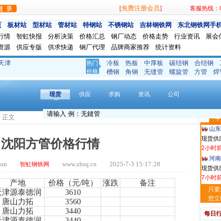
免费注册会员
[
]
客服热线：024
页
板材站
型材站
管材站
特钢站
不锈钢站
吉林钢铁网
东北钢铁网手
行情
智虹快报
分析决策
价格汇总
钢厂动态
价格走势
行业资讯
展会
资源
供应专版
供求快递
钢厂代理
品牌商家推荐
统计资料
天津
冷板
热板
中厚板
碳结钢
合结钢
热门
玖隆
价格
槽钢
角钢
无缝管
螺旋管
方管
焊
现货供应
1小时
现货
供应
求购
资讯
公司
安阳
现货供
> 正文
今
2小时
山东
现货供
日沈阳方管价格行情
2小时
河南
t.com
www.zhsq.cn 2025-7-3 15:17:28
智虹钢铁网
现货供应
7小时
产地
价格（元
/
吨）
涨跌
备注
天津
只要
天津源泰德润
3610
现货供
您立
唐山力拓
3560
7小时
唐山力拓
3440
每日
舞钢
天津源泰德润
3440