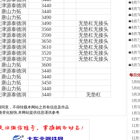
8月
现货供应
天津源泰德润
3440
8月
23小时
唐山力拓
3440
8月
河南
唐山力拓
3490
8月
天津源泰德润
3490
无垫杠无接头
现货供
8月
天津源泰德润
3560
无垫杠无接头
1天前
8月
天津源泰德润
3590
无垫杠无接头
舞钢
8月
天津源泰德润
3650
无垫杠无接头
现货供
8月
天津源泰德润
3610
无垫杠无接头
1天前
天津源泰德润
3520
无垫杠无接头
8月
天津
天津源泰德润
3720
无垫杠无接头
8月
现货供
唐山力拓
3600
8月
1天前
天津源泰德润
3440
天津
每日
唐山力拓
3440
现货供
5月
唐山力拓
3450
1天前
唐山力拓
3440
5月
玖隆
天津源泰德润
3440
无垫杠
3月
现货供应
3月
1小时
1月
网
同意，不得转载本网站之所有信息及作品
安阳
格变化较快,本网站提供信息谨供参考.
1月
现货供
12
2小时
12
山东
12
现货供
12