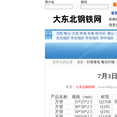
用户名
密码
首
价格
现货
沈阳
鞍山
大连
本溪
长春
哈尔滨
唐山
区域
·
·
·
·
·
·
·
价格
东北地区
华北地区
华东地区
华中地区
·
·
·
您所在的位置：
>
行情变化
每日行情
首页
7月3
来源：
www.ddbg
大东北钢铁网
产品名称
规格（
mm
）
材质
方管
25*25*2.5
Q235B
方管
30*30*2.5
Q195
方管
50*50*2.5
Q195
方管
50*50*2.5
Q235B