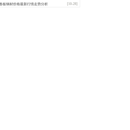
前
已更新资源
958
条
联系方式
[10-28]
卷板钢材价格最新行情走势分析
敬冶重工有限公司
：锅炉容器板Q245R Q345R|国标国..
前
已更新资源
302
条
联系方式
亿宇金属材料有限公司（曼内斯曼）
应：天津钢管|国产合金管|高压锅炉管|石油裂..
前
已更新资源
1187
条
联系方式
市恒沃钢铁贸易有限公司
：耐磨板| 优碳板|低合金板|风电钢板|海..
前
已更新资源
483
条
联系方式
省智帅实业有限公司
应：特厚钢板|耐磨钢|容器板|
已更新资源
1042
条
联系方式
市盛隆物资有限公司
应：中低温锅炉容器板|中厚板|耐磨板|高强板..
已更新资源
21
条
联系方式
宝仓腾飞钢管销售有限公司
应：输送流体管、高压锅炉管、化肥专用管、耐低..
已更新资源
875
条
联系方式
市辰建商贸有限公司
应：不锈方管| 热扩无缝管| 方矩管
已更新资源
1280
条
联系方式