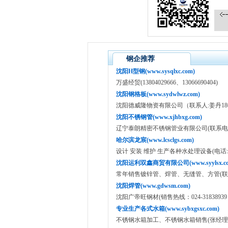
钢企推荐
沈阳H型钢(www.sysqlxc.com)
万盛经贸(13804029666、13066690404)
沈阳钢格板(www.sydwlwz.com)
沈阳德威隆物资有限公司（联系人:姜丹18640
沈阳不锈钢管(www.xjhbxg.com)
辽宁泰朗精密不锈钢管业有限公司(联系电话:13
哈尔滨龙宸(www.lcsclgs.com)
设计 安装 维护 生产各种水处理设备(电话:135049
沈阳运利双鑫商贸有限公司(www.syylsx.co
常年销售镀锌管、焊管、无缝管、方管(联系人：
沈阳焊管(www.gdwsm.com)
沈阳广帝旺钢材(销售热线：024-31838939 15
专业生产各式水箱(www.sybxgsxc.com)
不锈钢水箱加工、不锈钢水箱销售(张经理：151