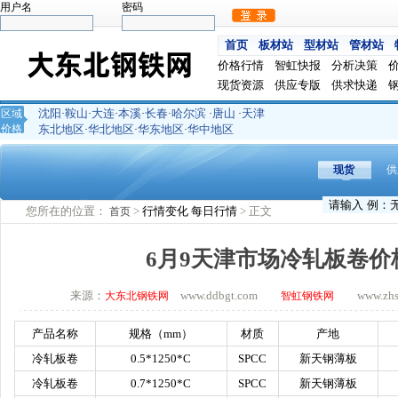
用户名
密码
首页
板材站
型材站
管材站
价格行情
智虹快报
分析决策
现货资源
供应专版
供求快递
沈阳
鞍山
大连
本溪
长春
哈尔滨
唐山
天津
区域
·
·
·
·
·
·
·
价格
东北地区
华北地区
华东地区
华中地区
·
·
·
现货
供
您所在的位置：
>
行情变化
每日行情
> 正文
首页
6月9天津市场冷轧板卷价
来源：
www.ddbgt.com
www.zhsq.
大东北钢铁网
智虹钢铁网
产品名称
规格（
mm
）
材质
产地
冷轧板卷
0.5*1250*C
SPCC
新天钢薄板
冷轧板卷
0.7*1250*C
SPCC
新天钢薄板