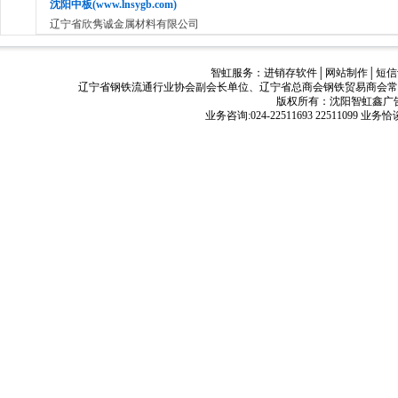
沈阳中板(www.lnsygb.com)
辽宁省欣隽诚金属材料有限公司
智虹服务：
进销存软件
│
网站制作
│
短信
辽宁省钢铁流通行业协会副会长单位、辽宁省总商会钢铁贸易商会常
版权所有：沈阳智虹鑫广告有限公司
业务咨询:024-22511693 22511099 业务恰