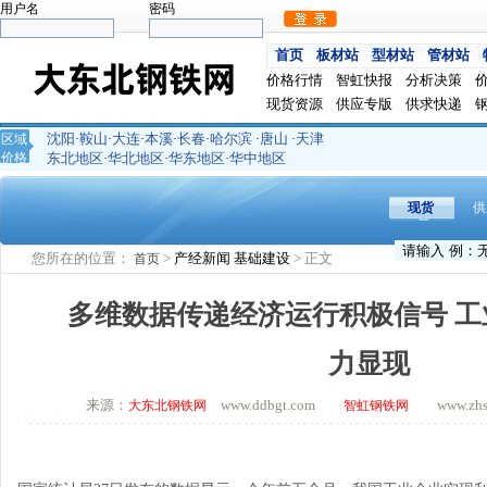
用户名
密码
首页
板材站
型材站
管材站
价格行情
智虹快报
分析决策
现货资源
供应专版
供求快递
沈阳
鞍山
大连
本溪
长春
哈尔滨
唐山
天津
区域
·
·
·
·
·
·
·
价格
东北地区
华北地区
华东地区
华中地区
·
·
·
现货
供
您所在的位置：
>
产经新闻
基础建设
> 正文
首页
多维数据传递经济运行积极信号 
力显现
来源：
www.ddbgt.com
www.zhsq.
大东北钢铁网
智虹钢铁网