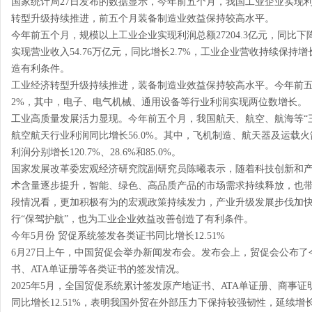
国家统计局27日发布的数据显示，今年前五个月，我国工业企业实现利
转型升级持续推进，前五个月装备制造业效益保持较高水平。
今年前五个月，规模以上工业企业实现利润总额27204.3亿元，同比下
实现营业收入54.76万亿元，同比增长2.7%，工业企业营收持续保
造有利条件。
工业经济转型升级持续推进，装备制造业效益保持较高水平。今年前五
2%，其中，电子、电气机械、通用设备等行业利润实现两位数增长。
工业高质量发展活力显现。今年前五个月，我国航天、航空、航海等“
航空航天行业利润同比增长56.0%。其中，飞机制造、航天器及运载
利润分别增长120.7%、28.6%和85.0%。
国家发展改革委宏观经济研究院副研究员陈曦表示，随着科技创新和
术含量逐步提升，智能、绿色、高品质产品的市场需求持续释放，也
段情况看，更加积极有为的宏观政策持续发力，产业升级发展步伐加
行“保驾护航”，也为工业企业效益改善创造了有利条件。
今年5月份 贸促系统签发各类证书同比增长12.51%
6月27日上午，中国贸促会举办新闻发布会。发布会上，贸促会公布了
书、ATA单证册等各类证书的签发情况。
2025年5月，全国贸促系统累计签发原产地证书、ATA单证册、商事证明
同比增长12.51%，表明我国外贸在外部压力下保持较强韧性，延续增