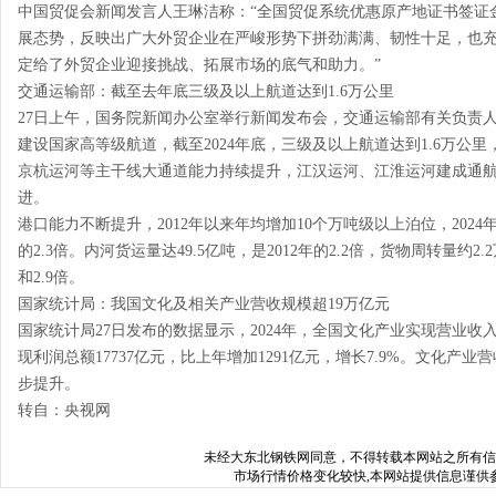
中国贸促会新闻发言人王琳洁称：“全国贸促系统优惠原产地证书签证
展态势，反映出广大外贸企业在严峻形势下拼劲满满、韧性十足，也充
定给了外贸企业迎接挑战、拓展市场的底气和助力。”
交通运输部：截至去年底三级及以上航道达到1.6万公里
27日上午，国务院新闻办公室举行新闻发布会，交通运输部有关负责
建设国家高等级航道，截至2024年底，三级及以上航道达到1.6万公里，
京杭运河等主干线大通道能力持续提升，江汉运河、江淮运河建成通
进。
港口能力不断提升，2012年以来年均增加10个万吨级以上泊位，2024年
的2.3倍。内河货运量达49.5亿吨，是2012年的2.2倍，货物周转量约2.
和2.9倍。
国家统计局：我国文化及相关产业营收规模超19万亿元
国家统计局27日发布的数据显示，2024年，全国文化产业实现营业收入19
现利润总额17737亿元，比上年增加1291亿元，增长7.9%。文化产
步提升。
转自：央视网
未经
大东北钢铁网
同意，不得转载本网站之所有信
市场行情价格变化较快,本网站提供信息谨供参