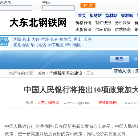
用户名
密码
首页
板材站
型材站
管材站
价格行情
智虹快报
分析决策
现货资源
供应专版
供求快递
沈阳
鞍山
大连
本溪
长春
哈尔滨
唐山
天津
区域
·
·
·
·
·
·
·
价格
东北地区
华北地区
华东地区
华中地区
·
·
·
现货
供
您所在的位置：
>
产经新闻
基础建设
> 正文
首页
中国人民银行将推出10项政策加
来源：
www.ddbgt.com
www.zhsq
大东北钢铁网
智虹钢铁网
中国人民银行行长潘功胜7日在国新办新闻发布会上表示，中国人民银
政策，进一步实施好适度宽松的货币政策，推动经济高质量发展。