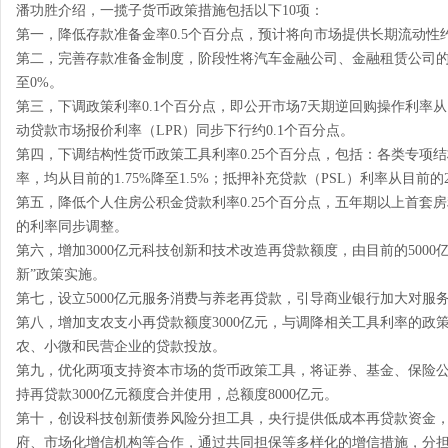
潘功胜介绍，一揽子货币政策措施包括以下10项：
第一，降低存款准备金率0.5个百分点，预计将向市场提供长期流动性
第二，完善存款准备金制度，阶段性将汽车金融公司、金融租赁公司的
至0%。
第三，下调政策利率0.1个百分点，即公开市场7天期逆回购操作利率从目
动贷款市场报价利率（LPR）同步下行约0.1个百分点。
第四，下调结构性货币政策工具利率0.25个百分点，包括：各类专项
率，均从目前的1.75%降至1.5%；抵押补充贷款（PSL）利率从目前的2
第五，降低个人住房公积金贷款利率0.25个百分点，五年期以上首套房利率
的利率同步调整。
第六，增加3000亿元科技创新和技术改造再贷款额度，由目前的5000亿
新”政策实施。
第七，设立5000亿元服务消费与养老再贷款，引导商业银行加大对服
第八，增加支农支小再贷款额度3000亿元，与调降相关工具利率的政
农、小微和民营企业的贷款投放。
第九，优化两项支持资本市场的货币政策工具，将证券、基金、保险公司
持再贷款3000亿元额度合并使用，总额度8000亿元。
第十，创设科技创新债券风险分担工具，央行提供低成本再贷款资金
府、市场化增信机构等合作，通过共同担保等多样化的增信措施，分