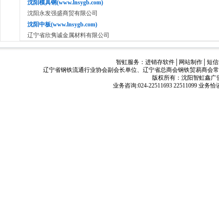
沈阳模具钢(www.lnsygb.com)
沈阳永发强盛商贸有限公司
沈阳中板(www.lnsygb.com)
辽宁省欣隽诚金属材料有限公司
智虹服务：
进销存软件
│
网站制作
│
短信
辽宁省钢铁流通行业协会副会长单位、辽宁省总商会钢铁贸易商会常
版权所有：沈阳智虹鑫广告有限公司
业务咨询:024-22511693 22511099 业务恰