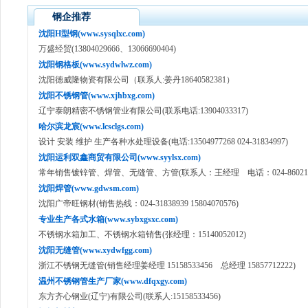
钢企推荐
沈阳H型钢(www.sysqlxc.com)
万盛经贸(13804029666、13066690404)
沈阳钢格板(www.sydwlwz.com)
沈阳德威隆物资有限公司（联系人:姜丹18640582381）
沈阳不锈钢管(www.xjhbxg.com)
辽宁泰朗精密不锈钢管业有限公司(联系电话:13904033317)
哈尔滨龙宸(www.lcsclgs.com)
设计 安装 维护 生产各种水处理设备(电话:13504977268 024-31834997)
沈阳运利双鑫商贸有限公司(www.syylsx.com)
常年销售镀锌管、焊管、无缝管、方管(联系人：王经理 电话：024-860211
沈阳焊管(www.gdwsm.com)
沈阳广帝旺钢材(销售热线：024-31838939 15804070576)
专业生产各式水箱(www.sybxgsxc.com)
不锈钢水箱加工、不锈钢水箱销售(张经理：15140052012)
沈阳无缝管(www.xydwfgg.com)
浙江不锈钢无缝管(销售经理姜经理 15158533456 总经理 15857712222)
温州不锈钢管生产厂家(www.dfqxgy.com)
东方齐心钢业(辽宁)有限公司(联系人:15158533456)