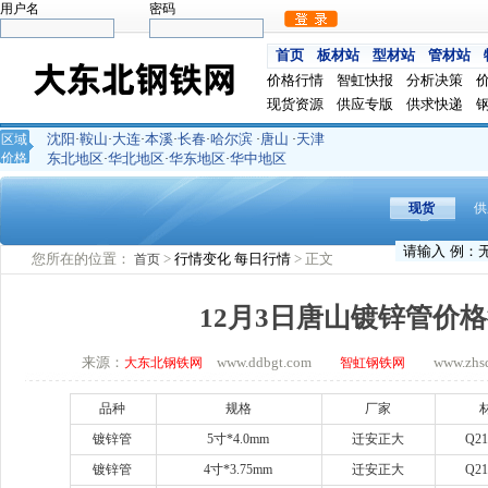
用户名
密码
首页
板材站
型材站
管材站
价格行情
智虹快报
分析决策
现货资源
供应专版
供求快递
沈阳
鞍山
大连
本溪
长春
哈尔滨
唐山
天津
区域
·
·
·
·
·
·
·
价格
东北地区
华北地区
华东地区
华中地区
·
·
·
现货
供
您所在的位置：
>
行情变化
每日行情
> 正文
首页
12月3日唐山镀锌管价
来源：
www.ddbgt.com
www.zhsq.
大东北钢铁网
智虹钢铁网
品种
规格
厂家
镀锌管
5
寸
*4.0mm
迁安正大
Q21
镀锌管
4
寸
*3.75mm
迁安正大
Q21