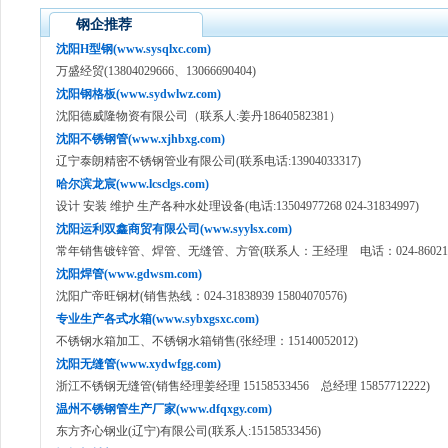
钢企推荐
沈阳H型钢(www.sysqlxc.com)
万盛经贸(13804029666、13066690404)
沈阳钢格板(www.sydwlwz.com)
沈阳德威隆物资有限公司（联系人:姜丹18640582381）
沈阳不锈钢管(www.xjhbxg.com)
辽宁泰朗精密不锈钢管业有限公司(联系电话:13904033317)
哈尔滨龙宸(www.lcsclgs.com)
设计 安装 维护 生产各种水处理设备(电话:13504977268 024-31834997)
沈阳运利双鑫商贸有限公司(www.syylsx.com)
常年销售镀锌管、焊管、无缝管、方管(联系人：王经理 电话：024-860211
沈阳焊管(www.gdwsm.com)
沈阳广帝旺钢材(销售热线：024-31838939 15804070576)
专业生产各式水箱(www.sybxgsxc.com)
不锈钢水箱加工、不锈钢水箱销售(张经理：15140052012)
沈阳无缝管(www.xydwfgg.com)
浙江不锈钢无缝管(销售经理姜经理 15158533456 总经理 15857712222)
温州不锈钢管生产厂家(www.dfqxgy.com)
东方齐心钢业(辽宁)有限公司(联系人:15158533456)