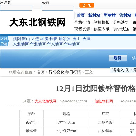
用户名
密码
首页
板材站
型材站
管材站
价格行情
智虹快报
分析决策
现货资源
供应专版
供求快递
沈阳
鞍山
大连
本溪
长春
哈尔滨
唐山
天津
区域
·
·
·
·
·
·
·
价格
东北地区
华北地区
华东地区
华中地区
·
·
·
现货
供
您所在的位置：
>
行情变化
每日行情
> 正文
首页
12月1日沈阳镀锌管价
来源：
www.ddbgt.com
www.zhsq.
大东北钢铁网
智虹钢铁网
品种
规格
厂家
镀锌管
5
寸
*4.0mm
吉林华岐
Q21
镀锌管
4
寸
*3.75mm
吉林华岐
Q21