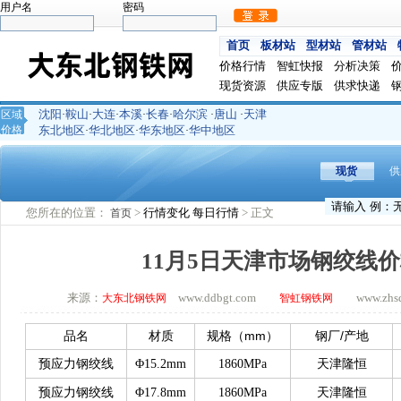
用户名
密码
首页
板材站
型材站
管材站
价格行情
智虹快报
分析决策
现货资源
供应专版
供求快递
沈阳
鞍山
大连
本溪
长春
哈尔滨
唐山
天津
区域
·
·
·
·
·
·
·
价格
东北地区
华北地区
华东地区
华中地区
·
·
·
现货
供
您所在的位置：
>
行情变化
每日行情
> 正文
首页
11月5日天津市场钢绞线
来源：
www.ddbgt.com
www.zhsq.
大东北钢铁网
智虹钢铁网
mm
/
品名
材质
规格（
）
钢厂
产地
预应力钢绞线
Φ15.2mm
1860MPa
天津隆恒
预应力钢绞线
Φ17.8mm
1860MPa
天津隆恒