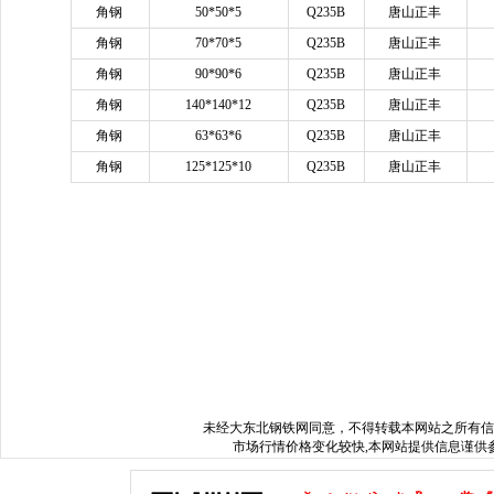
角钢
50*50*5
Q235B
唐山正丰
角钢
70*70*5
Q235B
唐山正丰
角钢
90*90*6
Q235B
唐山正丰
角钢
140*140*12
Q235B
唐山正丰
角钢
63*63*6
Q235B
唐山正丰
角钢
125*125*10
Q235B
唐山正丰
www.sysjks.com
沈阳建筑钢
www.xxgdbxg.com
沈阳不锈钢棒
www.dbbx
www.sysyfwz.com
沈阳无缝管
www.syluckysky.com
沈阳工字钢
www.sy
www.mjgtg.com
沈阳模具钢
www.sysgcj.com
沈阳槽钢
www.sygdmygs.
www.syylsx.com
沈阳镀锌管
www.tljmgy.com
沈阳不锈钢管
www.sysbx
www.hljhcwy.com
哈尔滨水处理设备
www.hcwyscl.com
哈尔滨水处理
www.nmgsclc.com
内蒙古水处理公司
www.jlhfcc.com
哈尔滨化粪池厂
www.jldsgc.com
吉林玻璃钢化粪池
www.hebjgqg.com
哈尔滨污水处理
未经
大东北钢铁网
同意，不得转载本网站之所有信
市场行情价格变化较快,本网站提供信息谨供参