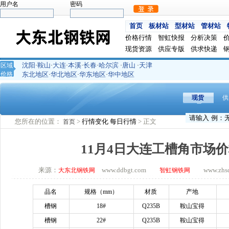
用户名
密码
首页
板材站
型材站
管材站
价格行情
智虹快报
分析决策
现货资源
供应专版
供求快递
沈阳
鞍山
大连
本溪
长春
哈尔滨
唐山
天津
区域
·
·
·
·
·
·
·
价格
东北地区
华北地区
华东地区
华中地区
·
·
·
现货
供
您所在的位置：
>
行情变化
每日行情
> 正文
首页
11月4日大连工槽角市场
来源：
www.ddbgt.com
www.zhsq.
大东北钢铁网
智虹钢铁网
品名
规格（
mm）
材质
产地
槽钢
18#
Q235B
鞍山宝得
槽钢
22#
Q235B
鞍山宝得