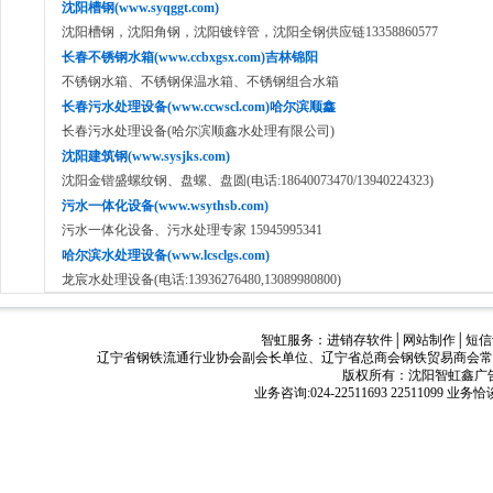
沈阳槽钢(www.syqggt.com)
沈阳槽钢，沈阳角钢，沈阳镀锌管，沈阳全钢供应链13358860577
长春不锈钢水箱(www.ccbxgsx.com)吉林锦阳
不锈钢水箱、不锈钢保温水箱、不锈钢组合水箱
长春污水处理设备(www.ccwscl.com)哈尔滨顺鑫
长春污水处理设备(哈尔滨顺鑫水处理有限公司)
沈阳建筑钢(www.sysjks.com)
沈阳金锴盛螺纹钢、盘螺、盘圆(电话:18640073470/13940224323)
污水一体化设备(www.wsythsb.com)
污水一体化设备、污水处理专家 15945995341
哈尔滨水处理设备(www.lcsclgs.com)
龙宸水处理设备(电话:13936276480,13089980800)
智虹服务：
进销存软件
│
网站制作
│
短信
辽宁省钢铁流通行业协会副会长单位、辽宁省总商会钢铁贸易商会常
版权所有：沈阳智虹鑫广告有限公司
业务咨询:024-22511693 22511099 业务恰