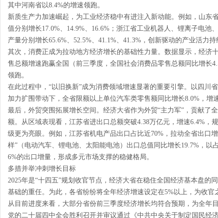
其中河南省以8.4%的增速领跑。
新质生产力加速崛起，为工业经济稳中有进注入新动能。例如，山东
值分别增长17.0%、14.9%、16.6%；浙江省工业机器人、锂离子
产量分别增长65.6%、52.5%、41.1%、41.3%，创新驱动的产业活力
其次，消费正成为拉动地方经济增长的基础性力量。数据显示，经济十
售总额增速跑赢全国（前三季度，全国社会消费品零售总额同比增长4.5
领跑。
在此过程中，“以旧换新”成为消费领域增速显著的重要引擎。以四川
加力扩围带动下，全省限额以上单位汽车类零售额同比增长8.0%，增速
最后，外贸突围拓展增长空间。经济大省作为外贸“主力军”，贡献了全国
额。从区域表现看，江苏省进出口总额突破4.38万亿元，增速6.4%
级更为亮眼。例如，江苏省机电产品出口占比近70%，拉动全省出口增长
样”（电动汽车、锂电池、太阳能电池）出口总值同比增长19.7%，以占
6%的出口增量，形成多元市场支撑的稳健格局。
多措并举冲刺增长目标
2025年是“十四五”规划收官节点，经济大省在稳住全国经济基本盘
基础的重任。为此，各省纷纷将全年经济增速设定在5%以上，为收官
从目前进度来看，大部分省份前三季度经济增长均符合预期，为全年
党的二十届四中全会胜利召开并审议通过《中共中央关于制定国民经