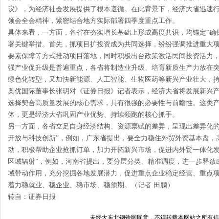
议》，为经济社会发展提供了根本遵循。在此背景下，经济大省迅速
领会全会精神，紧密结合地方实际部署四季度重点工作。
具体来看，一方面，各省在夯实增长基础上形成高度共识，均锚定“确保
署关键举措。首先，抓项目扩投资成为共同选择，纷纷强调推进重大
要素保障等方式推动项目落地，同时积极出台政策激活民间投资活力
强产业促升级是普遍重点，各省将制造业升级、培育新质生产力放在
绿色化转型，又加快新能源、人工智能、生物医药等新兴产业壮大，
奥优国际董事长张玥对《证券日报》记者表示，经济大省将发展新兴
选择契合高质量发展的核心需求，具有很强的必要性与前瞻性。这类
体，更是经济大省巩固产业优势、持续领跑的核心抓手。
另一方面，各省立足自身经济结构、资源禀赋的差异，呈现出差异化的
开放与科技创新”，例如，广东省提出，要全力稳住外贸外资基本盘，
动，积极帮助企业抢抓订单，加力开拓新兴市场，促进内外贸一体化发
区域辐射”，例如，河南省提出，要分层分类、精准调度，进一步释放
域带动作用，充分挖掘各地发展潜力，促进重点企业稳定经营、重点
着力稳就业、稳企业、稳市场、稳预期。（记者 田鹏）
转自：证券日报
未经
大东北钢铁网
同意，不得转载本网站之所有信