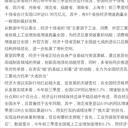
随着山东省统计局公布今年前三季度经济运行情况，全国经济十强省
省、四川省、河南省、湖北省、福建省、湖南省、上海市）前三季度
十强省合计实现GDP达61.99万亿元。其中，有8个省份经济增速跑赢
一称谓的最好诠释。
从数据中可以看出，经济十强省的“强”主要源于工业、消费、外贸三
省份规上工业增加值增速跑赢全国，为经济总量突破蓄积动能；消费领
增速超过全国；外贸方面，经济十强省贡献了全国超七成的进出口总
结构持续优化，进一步拓展了增长空间。
展望四季度，经济十强省正结合自身产业基础与资源禀赋，通过差异
高端制造领域的突破，创新高地强化动能培育。同时，多省份同步推
等共性举措，在夯实“稳”的基础上积蓄“进”的动能，全力为全国经济高
三重动力托举“大省担当”
经济大省以实际行动扛起稳大盘、促发展的关键责任，在全国经济格局
从发展实绩来看，今年前三季度，全国GDP同比增长5.2%，增速较去
分点和0.4个百分点，经济运行持续保持总体平稳且稳中有进。而在经
全国水平，且普遍优于去年同期。其中，湖北省更是以6.0%的同比增
季度GDP占全国比重超61%，用实打实的成绩诠释了“挑大梁”的担当。
实现这样的体量和增速，背后有哪些支撑呢？首先，工业升级筑牢硬核
石”。数据显示，今年前三季度全国规上工业增加值增长6.2%，而经