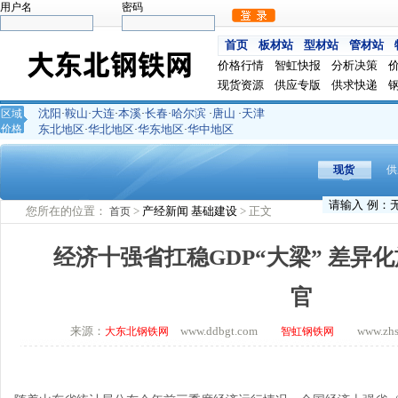
用户名
密码
首页
板材站
型材站
管材站
价格行情
智虹快报
分析决策
现货资源
供应专版
供求快递
沈阳
鞍山
大连
本溪
长春
哈尔滨
唐山
天津
区域
·
·
·
·
·
·
·
价格
东北地区
华北地区
华东地区
华中地区
·
·
·
现货
供
您所在的位置：
>
产经新闻
基础建设
> 正文
首页
经济十强省扛稳GDP“大梁” 差异
官
来源：
www.ddbgt.com
www.zhsq.
大东北钢铁网
智虹钢铁网