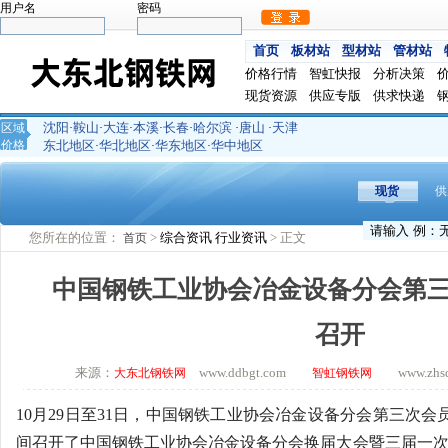
用户名
密码
首页
板材站
型材站
管材站
价格行情
智虹快报
分析决策
现货资源
供应专版
供求快递
沈阳
鞍山
大连
本溪
长春
哈尔滨
唐山
天津
区域
·
·
·
·
·
·
·
价格
东北地区
华北地区
华东地区
华中地区
·
·
·
现货
供
您所在的位置：
>
综合资讯
行业资讯
> 正文
首页
中国钢铁工业协会冶金设备分会第
召开
来源：
www.ddbgt.com
www.zhsq.
大东北钢铁网
智虹钢铁网
10月29日至31日，中国钢铁工业协会冶金设备分会第三次
间召开了中国钢铁工业协会冶金设备分会换届大会暨三届一次