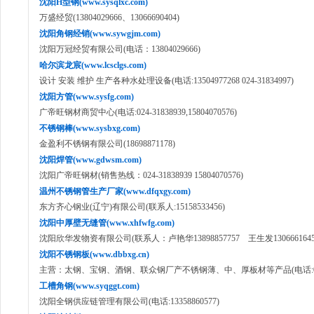
沈阳H型钢(www.sysqlxc.com)
万盛经贸(13804029666、13066690404)
沈阳角钢经销(www.sywgjm.com)
沈阳万冠经贸有限公司(电话：13804029666)
哈尔滨龙宸(www.lcsclgs.com)
设计 安装 维护 生产各种水处理设备(电话:13504977268 024-31834997)
沈阳方管(www.sysfg.com)
广帝旺钢材商贸中心(电话:024-31838939,15804070576)
不锈钢棒(www.sysbxg.com)
金盈利不锈钢有限公司(18698871178)
沈阳焊管(www.gdwsm.com)
沈阳广帝旺钢材(销售热线：024-31838939 15804070576)
温州不锈钢管生产厂家(www.dfqxgy.com)
东方齐心钢业(辽宁)有限公司(联系人:15158533456)
沈阳中厚壁无缝管(www.xhfwfg.com)
沈阳欣华发物资有限公司(联系人：卢艳华13898857757 王生发1306661645
沈阳不锈钢板(www.dbbxg.cn)
主营：太钢、宝钢、酒钢、联众钢厂产不锈钢薄、中、厚板材等产品(电话:024-8
工槽角钢(www.syqggt.com)
沈阳全钢供应链管理有限公司(电话:13358860577)