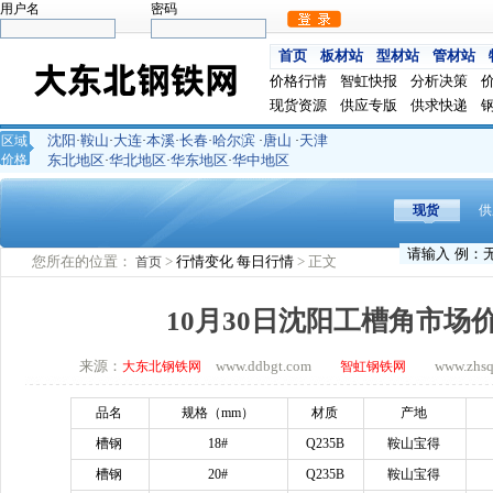
用户名
密码
首页
板材站
型材站
管材站
价格行情
智虹快报
分析决策
现货资源
供应专版
供求快递
沈阳
鞍山
大连
本溪
长春
哈尔滨
唐山
天津
区域
·
·
·
·
·
·
·
价格
东北地区
华北地区
华东地区
华中地区
·
·
·
现货
供
您所在的位置：
>
行情变化
每日行情
> 正文
首页
10月30日沈阳工槽角市场
来源：
www.ddbgt.com
www.zhsq.c
大东北钢铁网
智虹钢铁网
品名
规格（
mm）
材质
产地
槽钢
18#
Q235B
鞍山宝得
槽钢
20#
Q235B
鞍山宝得