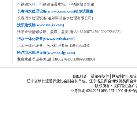
不锈钢水箱、不锈钢保温水箱、不锈钢组合水箱
长春污水处理设备(www.ccwscl.com)哈尔滨顺鑫
长春污水处理设备(哈尔滨顺鑫水处理有限公司)
沈阳建筑钢(www.sysjks.com)
沈阳金锴盛螺纹钢、盘螺、盘圆(电话:18640073470/13940224323)
污水一体化设备(www.wsythsb.com)
污水一体化设备、污水处理专家 15945995341
哈尔滨水处理设备(www.lcsclgs.com)
龙宸水处理设备(电话:13936276480,13089980800)
智虹服务：
进销存软件
│
网站制作
│
短信
辽宁省钢铁流通行业协会副会长单位、辽宁省总商会钢铁贸易商会常
版权所有：沈阳智虹鑫广告有限公司
业务咨询:024-22511693 22511099 业务恰