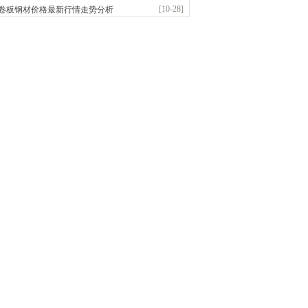
前
已更新资源
958
条
联系方式
[10-28]
卷板钢材价格最新行情走势分析
市恒沃钢铁贸易有限公司
：耐磨板| 优碳板|低合金板|风电钢板|海..
前
已更新资源
483
条
联系方式
省智帅实业有限公司
应：特厚钢板|耐磨钢|容器板|
前
已更新资源
1042
条
联系方式
晟钢管制造有限公司
：无缝管|合金管|圆钢|精密光亮管|马氏体..
前
已更新资源
419
条
联系方式
市盛隆物资有限公司
应：中低温锅炉容器板|中厚板|耐磨板|高强板..
前
已更新资源
21
条
联系方式
宝仓腾飞钢管销售有限公司
应：输送流体管、高压锅炉管、化肥专用管、耐低..
前
已更新资源
875
条
联系方式
市辰建商贸有限公司
应：不锈方管| 热扩无缝管| 方矩管
已更新资源
1280
条
联系方式
市润兴商贸有限公司
应：低合金板|高强度板|Z向板|
已更新资源
254
条
联系方式