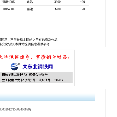
HRB400E
鑫达
3300
+20
HRB400E
鑫达
3280
+20
w.sysjks.com
沈阳建筑钢
网
同意，不得转载本网站之所有信息及作品
格变化较快,本网站提供信息谨供参考.
12/15802400899)