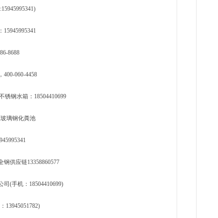
5995341)
45995341
-8688
060-4458
水箱：18504410699
龙江玻璃钢化粪池
995341
应链13358860577
机：18504410699)
45051782)