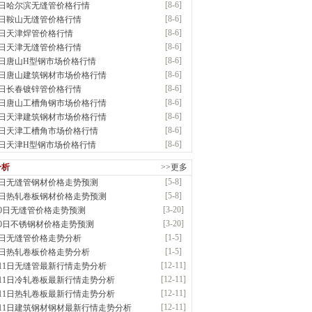
[8-6]
6日哈尔滨无缝管价格行情
：无缝管|合金管|圆钢|精密光亮管|马氏体..
[8-6]
6日鞍山无缝管价格行情
前
已更新资源
419
条
联系方式
[8-6]
6日天津焊管价格行情
市盛隆物资有限公司
[8-6]
6日天津无缝管价格行情
应：中低温锅炉容器板|中厚板|耐磨板|高强板..
[8-6]
6日唐山H型钢市场价格行情
前
已更新资源
21
条
联系方式
[8-6]
6日唐山建筑钢材市场价格行情
宝仓腾飞钢管销售有限公司
[8-6]
6日长春镀锌管价格行情
应：输送流体管、高压锅炉管、化肥专用管、耐低..
[8-6]
6日唐山工槽角钢市场价格行情
前
已更新资源
875
条
联系方式
[8-6]
6日天津建筑钢材市场价格行情
市辰建商贸有限公司
[8-6]
6日天津工槽角市场价格行情
应：不锈方管| 热扩无缝管| 方矩管
[8-6]
6日天津H型钢市场价格行情
已更新资源
1280
条
联系方式
市润兴商贸有限公司
分析
>>更多
应：低合金板|高强度板|Z向板|
[5-8]
8日无缝管钢材价格走势预测
已更新资源
254
条
联系方式
[5-8]
8日热轧卷板钢材价格走势预测
敬冶重工有限公司
[3-20]
20日无缝管价格走势预测
：锅炉容器板Q245R Q345R|国标国..
[3-20]
20日不锈钢材价格走势预测
前
已更新资源
302
条
联系方式
[1-5]
5日无缝管价格走势分析
亿宇金属材料有限公司（曼内斯曼）
[1-5]
5日热轧卷板价格走势分析
应：天津钢管|国产合金管|高压锅炉管|石油裂..
[12-11]
月11日无缝管最新行情走势分析
前
已更新资源
1187
条
联系方式
[12-11]
月11日冷轧卷板最新行情走势分析
鑫启程钢管有限公司
[12-11]
月11日热轧卷板最新行情走势分析
应：
[12-11]
月11日建筑钢材钢材最新行情走势分析