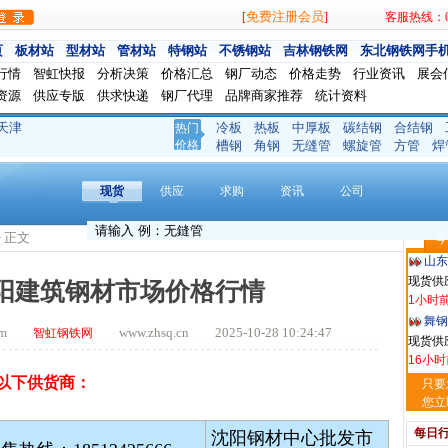
免费注册会员
[
]
客服热线：024
页
板材站
型材站
管材站
特钢站
不锈钢站
吉林钢铁网
东北钢铁网手
行情
智虹快报
分析决策
价格汇总
钢厂动态
价格走势
行业资讯
展会
资源
供应专版
供求快递
钢厂代理
品牌商家推荐
统计资料
天津
冷板
热板
中厚板
碳结钢
合结钢
热门
河南
价格
槽钢
角钢
无缝管
螺旋管
方管
焊
现货供应
13分钟
现货
供应
求购
资讯
公司
天津
现货供
> 正文
今
37分钟
山东
现货供
沈阳建筑钢材市场价格行情
1小时
舞钢
.com
www.zhsq.cn 2025-10-28 10:24:47
智虹钢铁网
现货供应
16小时
以下供货商：
河南
只要
现货供
您立
18小时
每日
沈阳钢材中心批发市
玖隆