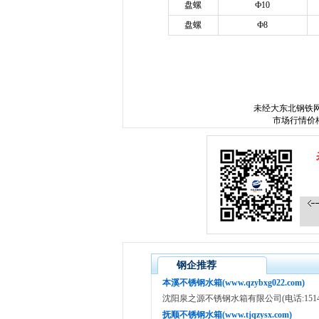
盘螺
Ф10
盘螺
Ф8
ww
未经
大东北钢铁
市场行情价
钢企推荐
本溪不锈钢水箱(www.qzybxg022.com)
沈阳泉之源不锈钢水箱有限公司(电话:151400520
抚顺不锈钢水箱(www.tjqzysx.com)