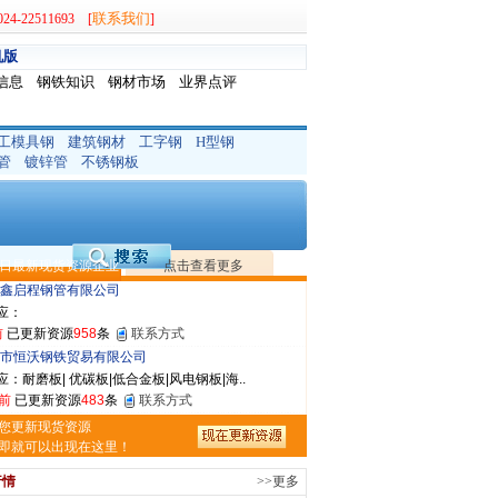
联系我们
-22511693 [
]
机版
信息
钢铁知识
钢材市场
业界点评
工模具钢
建筑钢材
工字钢
H型钢
敬冶重工有限公司
管
镀锌管
不锈钢板
：锅炉容器板Q245R Q345R|国标国..
前
已更新资源
302
条
联系方式
亿宇金属材料有限公司（曼内斯曼）
应：天津钢管|国产合金管|高压锅炉管|石油裂..
日最新现货资源企业
点击查看更多
前
已更新资源
1187
条
联系方式
鑫启程钢管有限公司
应：
前
已更新资源
958
条
联系方式
市恒沃钢铁贸易有限公司
：耐磨板| 优碳板|低合金板|风电钢板|海..
前
已更新资源
483
条
联系方式
省智帅实业有限公司
您更新现货资源
应：特厚钢板|耐磨钢|容器板|
即就可以出现在这里！
前
已更新资源
1042
条
联系方式
行情
>>更多
晟钢管制造有限公司