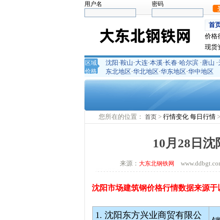
用户名
密码
首
价格
现货
沈阳
鞍山
大连
本溪
长春
哈尔滨
唐山
区域
·
·
·
·
·
·
·
价格
东北地区
华北地区
华东地区
华中地区
·
·
·
您所在的位置：
>
行情变化
每日行情
首页
10月28日
来源：
www.ddbgt
大东北钢铁网
沈阳市场建筑钢价格行情数据来源于
1. 沈阳东方兴业商贸有限公