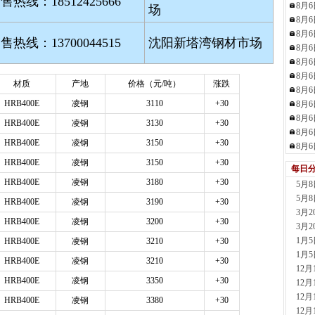
销售热线：
18512425666
8月
场
现货供应
8月
19小时
8月
舞钢
销售热线：
13700044515
沈阳新塔湾钢材市场
8月
现货供
8月
22小时
8月
天津
材质
产地
价格（元
/吨）
涨跌
8月
现货供
HRB400E
凌钢
3110
+30
8月
23小时
8月
天津
HRB400E
凌钢
3130
+30
8月
现货供
HRB400E
凌钢
3150
+30
8月
1天前
HRB400E
凌钢
3150
+30
安阳
每日
现货供
HRB400E
凌钢
3180
+30
5月
1天前
5月
HRB400E
凌钢
3190
+30
河南
3月
现货供应
HRB400E
凌钢
3200
+30
3月
13分钟
1月
HRB400E
凌钢
3210
+30
天津
1月
HRB400E
凌钢
3210
+30
现货供
12
37分钟
HRB400E
凌钢
3350
+30
12
山东
12
HRB400E
凌钢
3380
+30
现货供
12