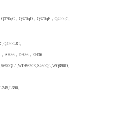
，
Q370qC
，
Q370qD
，
Q370qE
，
Q420qC
。
C,Q420GJC
。
2
，
AH36
，
DH36
，
EH36
E,S690QL1,WDB620E,S460QL,WQ890D,
L245,L390
。