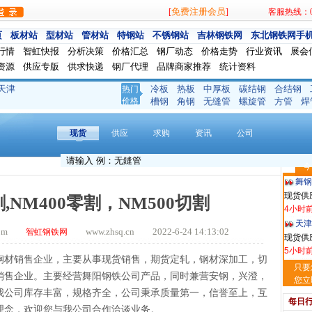
免费注册会员
[
]
客服热线：024
页
板材站
型材站
管材站
特钢站
不锈钢站
吉林钢铁网
东北钢铁网手
行情
智虹快报
分析决策
价格汇总
钢厂动态
价格走势
行业资讯
展会
资源
供应专版
供求快递
钢厂代理
品牌商家推荐
统计资料
天津
冷板
热板
中厚板
碳结钢
合结钢
热门
河南
价格
槽钢
角钢
无缝管
螺旋管
方管
焊
现货供
12分钟
现货
供应
求购
资讯
公司
玖隆
现货供应
今
59分钟
舞钢
现货供
,NM400零割，NM500切割
4小时
天津
.com
www.zhsq.cn 2022-6-24 14:13:02
智虹钢铁网
现货供
5小时
钢材销售企业，主要从事现货
销售
，期货
定轧
，钢材深加工，切
河南
只要
销售企业。主要经营舞阳钢铁公司产品，同时兼营安钢，兴澄，
现货供应
您立
我公司库存丰富，规格齐全，公司秉承质量第一，信誉至上，互
5小时
每日
天津
理念，欢迎您与我公司合作洽谈业务。