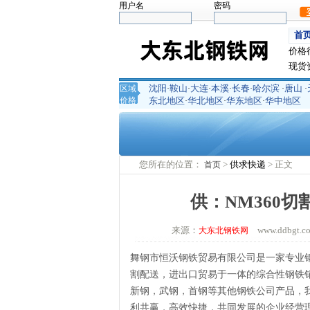
用户名
密码
首
价格
现货
沈阳
鞍山
大连
本溪
长春
哈尔滨
唐山
区域
·
·
·
·
·
·
·
价格
东北地区
华北地区
华东地区
华中地区
·
·
·
您所在的位置：
>
供求快递
> 正文
首页
供：NM360切割
来源：
www.ddbgt
大东北钢铁网
舞钢市恒沃钢铁贸易有限公司是一家专业
割配送，进出口贸易于一体的综合性钢铁
新钢，武钢，首钢等其他钢铁公司产品，
利共赢，高效快捷，共同发展的企业经营