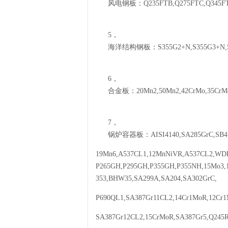
风电钢板：
Q235FTB,Q275FTC,Q345F
5，
海洋结构钢板：
S355G2+N,S355G3+N
6，
合金板：
20Mn2,50Mn2,42CrMo,35CrM
7，
锅炉容器板：
AISI4140,SA285GrC,SB
19Mn6,A537CL1,12MnNiVR,A537CL2,WDB6
P265GH,P295GH,P355GH,P355NH,15Mo3,
353,BHW35,SA299A,SA204,SA302GrC,
P690QL1,SA387Gr11CL2,14Cr1MoR,12Cr
SA387Gr12CL2,15CrMoR,SA387Gr5,Q245R