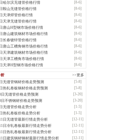
[8-6]
6日哈尔滨无缝管价格行情
应：不锈方管| 热扩无缝管| 方矩管
[8-6]
6日鞍山无缝管价格行情
前
已更新资源
1280
条
联系方式
[8-6]
6日天津焊管价格行情
市润兴商贸有限公司
[8-6]
6日天津无缝管价格行情
应：低合金板|高强度板|Z向板|
[8-6]
6日唐山H型钢市场价格行情
前
已更新资源
254
条
联系方式
[8-6]
6日唐山建筑钢材市场价格行情
嘉之诺贸易有限公司
[8-6]
6日长春镀锌管价格行情
应：镀锌卷/板、首钢酸洗板、冷轧板、高强钢板
[8-6]
6日唐山工槽角钢市场价格行情
前
已更新资源
15
条
联系方式
[8-6]
6日天津建筑钢材市场价格行情
益硕隆钢铁贸易有限公司
[8-6]
6日天津工槽角市场价格行情
应：德国蒂森克虏伯耐磨板|容器板|低温\美标..
[8-6]
6日天津H型钢市场价格行情
前
已更新资源
1369
条
联系方式
金锴盛商贸有限公司
分析
>>更多
应：主营：建筑材料、螺纹钢、盘螺、盘圆
[5-8]
8日无缝管钢材价格走势预测
前
已更新资源
12
条
联系方式
[5-8]
8日热轧卷板钢材价格走势预测
省智帅实业有限公司
[3-20]
20日无缝管价格走势预测
应：特厚钢板|耐磨钢|容器板|
[3-20]
20日不锈钢材价格走势预测
前
已更新资源
1042
条
联系方式
[1-5]
5日无缝管价格走势分析
晟钢管制造有限公司
[1-5]
5日热轧卷板价格走势分析
：无缝管|合金管|圆钢|精密光亮管|马氏体..
[12-11]
月11日无缝管最新行情走势分析
前
已更新资源
419
条
联系方式
[12-11]
月11日冷轧卷板最新行情走势分析
市盛隆物资有限公司
[12-11]
月11日热轧卷板最新行情走势分析
应：中低温锅炉容器板|中厚板|耐磨板|高强板..
[12-11]
月11日建筑钢材钢材最新行情走势分析