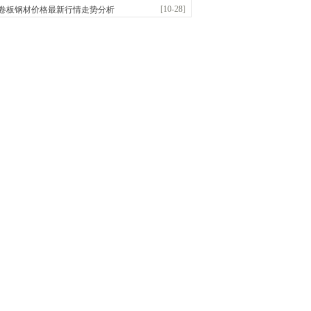
前
已更新资源
21
条
联系方式
[10-28]
卷板钢材价格最新行情走势分析
宝仓腾飞钢管销售有限公司
应：输送流体管、高压锅炉管、化肥专用管、耐低..
前
已更新资源
875
条
联系方式
敬冶重工有限公司
：锅炉容器板Q245R Q345R|国标国..
前
已更新资源
302
条
联系方式
市辰建商贸有限公司
应：不锈方管| 热扩无缝管| 方矩管
前
已更新资源
1280
条
联系方式
市润兴商贸有限公司
应：低合金板|高强度板|Z向板|
前
已更新资源
254
条
联系方式
嘉之诺贸易有限公司
应：镀锌卷/板、首钢酸洗板、冷轧板、高强钢板
前
已更新资源
15
条
联系方式
益硕隆钢铁贸易有限公司
应：德国蒂森克虏伯耐磨板|容器板|低温\美标..
前
已更新资源
1369
条
联系方式
金锴盛商贸有限公司
应：主营：建筑材料、螺纹钢、盘螺、盘圆
前
已更新资源
12
条
联系方式