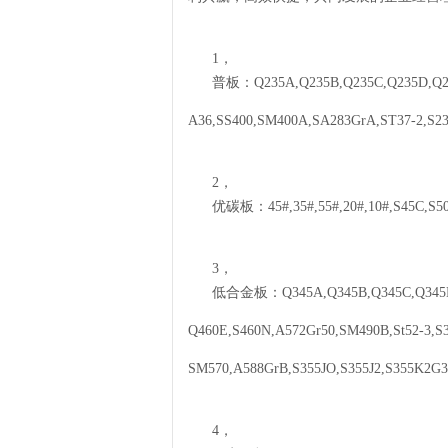
1，
普板：
Q235A,Q235B,Q235C,Q235D,Q2
A36,SS400,SM400A,SA283GrA,ST37-2,S23
2，
优碳板：
45#,35#,55#,20#,10#,S45C,S5
3，
低合金板：
Q345A,Q345B,Q345C,Q345
Q460E,S460N,A572Gr50,SM490B,St52-3,
SM570,A588GrB,S355JO,S355J2,S355K2G
4，