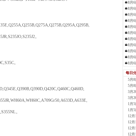
8月
现货供
8月
6小时
8月
安阳
8月
现货供
35E,Q255A,Q255B,Q275A,Q275B,Q295A,Q295B,
8月
6小时
8月
沈阳
5JR,S235JO,S235J2
。
8月
现货供
8月
7小时
8月
天津
8月
现货供
0C,S35C
。
8月
7小时
沈阳
每日
现货供
5月
7小时
5月
D,Q345E,Q390B,Q390D,Q420C,Q460C,Q460D,
河南
3月
现货供
3月
S355JR,WH60A,WH60C,A709Gr50,A633D,A633E,
12分钟
1月
玖隆
1月
3,S355NL
。
现货供应
12
59分钟
12
舞钢
12
现货供
12