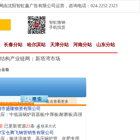
由沈阳智虹鑫广告有限公司运营，咨询电话：024-2252 2323
智虹微钢
手机找货
长春分站
哈尔滨站
天津分站
河南分站
山东分站
结构产业链网
新塔湾市场
|
合金板
南省智帅实业有限公司
应：特厚钢板|耐磨钢|容器板|
钟前
已更新资源
1042
条
联系方式
隆晟钢管制造有限公司
应：无缝管|合金管|圆钢|精密光亮管|马氏体..
日最新现货资源企业
点击查看更多
钟前
已更新资源
419
条
联系方式
钢市盛隆物资有限公司
应：中低温锅炉容器板|中厚板|耐磨板|高强
前
已更新资源
21
条
联系方式
津宝仓腾飞钢管销售有限公司
供应：输送流体管、高压锅炉管、化肥专用