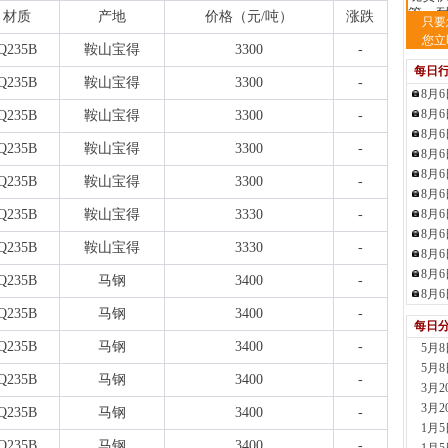
管、耐
材质
产地
价格（元
/吨）
涨跌
只要
5小时
您立
Q235B
鞍山宝得
3300
-
河
每日
现货供
Q235B
鞍山宝得
3300
-
5小时
8月
天
8月
Q235B
鞍山宝得
3300
-
现货供
8月
Q235B
鞍山宝得
3300
-
6小时
8月
安
8月
Q235B
鞍山宝得
3300
-
现货供
8月
6小时
Q235B
鞍山宝得
3330
-
8月
沈
8月
Q235B
鞍山宝得
3330
-
现货
8月
钢板
8月
Q235B
马钢
3400
-
7小时
8月
天
Q235B
马钢
3400
-
每日
现货供
Q235B
马钢
3400
-
标..
5月
7小时
5月
Q235B
马钢
3400
-
沈
3月
现货
3月
Q235B
马钢
3400
-
7小时
1月
Q235B
马钢
3400
-
河