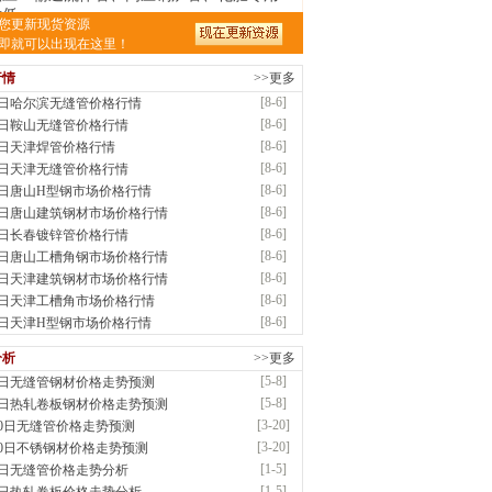
低..
您更新现货资源
前
已更新资源
875
条
联系方式
即就可以出现在这里！
南敬冶重工有限公司
行情
>>更多
应：锅炉容器板Q245R Q345R|国标国..
前
已更新资源
302
条
联系方式
[8-6]
6日哈尔滨无缝管价格行情
津市辰建商贸有限公司
[8-6]
6日鞍山无缝管价格行情
应：不锈方管| 热扩无缝管| 方矩管
[8-6]
6日天津焊管价格行情
前
已更新资源
1280
条
联系方式
[8-6]
6日天津无缝管价格行情
阳市润兴商贸有限公司
[8-6]
6日唐山H型钢市场价格行情
应：低合金板|高强度板|Z向板|
[8-6]
6日唐山建筑钢材市场价格行情
前
已更新资源
254
条
联系方式
[8-6]
6日长春镀锌管价格行情
阳嘉之诺贸易有限公司
[8-6]
6日唐山工槽角钢市场价格行情
供应：镀锌卷/板、首钢酸洗板、冷轧板、高强
[8-6]
6日天津建筑钢材市场价格行情
[8-6]
6日天津工槽角市场价格行情
前
已更新资源
15
条
联系方式
[8-6]
6日天津H型钢市场价格行情
津益硕隆钢铁贸易有限公司
分析
>>更多
应：德国蒂森克虏伯耐磨板|容器板|低温\美
[5-8]
8日无缝管钢材价格走势预测
前
已更新资源
1369
条
联系方式
[5-8]
8日热轧卷板钢材价格走势预测
阳金锴盛商贸有限公司
[3-20]
20日无缝管价格走势预测
供应：主营：建筑材料、螺纹钢、盘螺、盘圆
[3-20]
20日不锈钢材价格走势预测
前
已更新资源
12
条
联系方式
[1-5]
5日无缝管价格走势分析
南省智帅实业有限公司
[1-5]