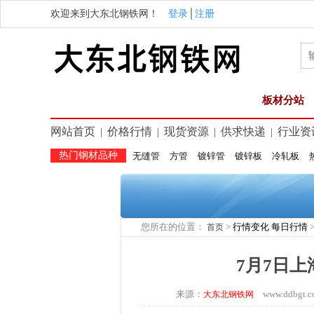
欢迎来到大东北钢铁网！
登录
│
注册
板材分站
网站首页
价格行情
现货资源
供求快递
行业资
|
|
|
|
热门钢材品种
无缝管
方管
镀锌管
镀锌板
冷轧板
您所在的位置：
>
行情变化
每日行情
首页
7月7日
来源：
www.ddbg
大东北钢铁网