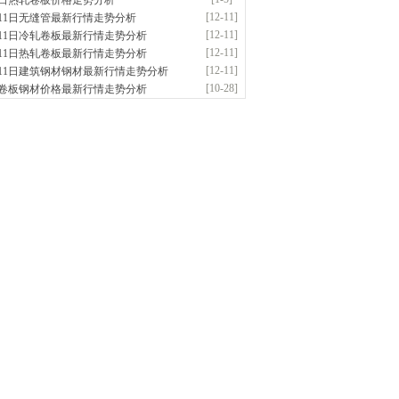
5日热轧卷板价格走势分析
应：特厚钢板|耐磨钢|容器板|
[12-11]
月11日无缝管最新行情走势分析
钟前
已更新资源
1042
条
联系方式
[12-11]
月11日冷轧卷板最新行情走势分析
隆晟钢管制造有限公司
[12-11]
月11日热轧卷板最新行情走势分析
应：无缝管|合金管|圆钢|精密光亮管|马氏体..
[12-11]
月11日建筑钢材钢材最新行情走势分析
钟前
已更新资源
419
条
联系方式
[10-28]
卷板钢材价格最新行情走势分析
钢市盛隆物资有限公司
应：中低温锅炉容器板|中厚板|耐磨板|高强
前
已更新资源
21
条
联系方式
津宝仓腾飞钢管销售有限公司
供应：输送流体管、高压锅炉管、化肥专用
低..
前
已更新资源
875
条
联系方式
南敬冶重工有限公司
应：锅炉容器板Q245R Q345R|国标国..
前
已更新资源
302
条
联系方式
津市辰建商贸有限公司
应：不锈方管| 热扩无缝管| 方矩管
前
已更新资源
1280
条
联系方式
阳市润兴商贸有限公司
应：低合金板|高强度板|Z向板|
前
已更新资源
254
条
联系方式