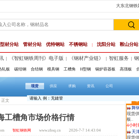
大东北钢铁网
型材分站
管材分站
优特钢站
不锈钢站
沈阳分站
鞍山分站
|
讯
《智虹钢铁周刊》电子版
《钢材产业链》
智虹服务
钢
|
|
|
|
热轧板
碳结钢
合结钢
模具钢
工槽角
H型钢
锅炉容器板
高强板
河
现货供
12分
现货
供应
求购
资讯
公司
玖
现货供
> 正文
今
59分
舞
现货供
上海工槽角市场价格行情
板..
4小时
t.com
www.zhsq.cn 2026-7-7 14:43:04
智虹钢铁网
天
现货