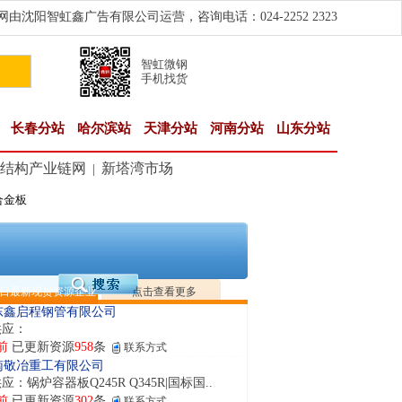
由沈阳智虹鑫广告有限公司运营，咨询电话：024-2252 2323
智虹微钢
手机找货
长春分站
哈尔滨站
天津分站
河南分站
山东分站
结构产业链网
新塔湾市场
|
合金板
隆晟钢管制造有限公司
应：无缝管|合金管|圆钢|精密光亮管|马氏体..
前
已更新资源
419
条
联系方式
阳市润兴商贸有限公司
应：低合金板|高强度板|Z向板|
日最新现货资源企业
点击查看更多
前
已更新资源
254
条
联系方式
东鑫启程钢管有限公司
供应：
前
已更新资源
958
条
联系方式
南敬冶重工有限公司
应：锅炉容器板Q245R Q345R|国标国..
前
已更新资源
302
条
联系方式