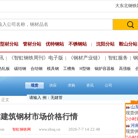
大东北钢铁网
型材分站
管材分站
优特钢站
不锈钢站
沈阳分站
鞍山分站
|
讯
《智虹钢铁周刊》电子版
《钢材产业链》
智虹服务
钢
|
|
|
|
热轧板
碳结钢
合结钢
模具钢
工槽角
H型钢
锅炉容器板
高强板
玖
现货供
1小时
现货
供应
求购
资讯
公司
安
现货供
> 正文
今
2小时
山
现货
津建筑钢材市场价格行情
2小时
河
t.com
www.zhsq.cn 2026-7-7 14:22:48
智虹钢铁网
现货供
7小时