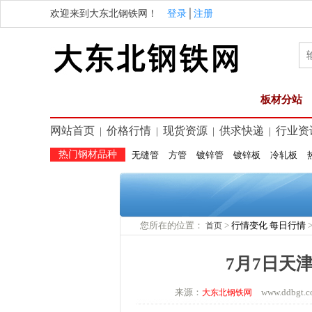
欢迎来到大东北钢铁网！
登录
│
注册
板材分站
网站首页
价格行情
现货资源
供求快递
行业资
|
|
|
|
热门钢材品种
无缝管
方管
镀锌管
镀锌板
冷轧板
您所在的位置：
>
行情变化
每日行情
首页
7月7日天
来源：
www.ddbg
大东北钢铁网