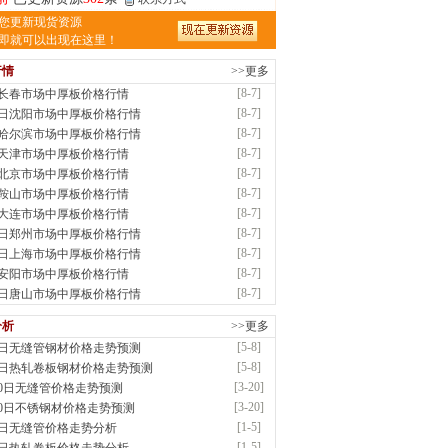
津亿宇金属材料有限公司（曼内斯曼）
您更新现货资源
应：天津钢管|国产合金管|高压锅炉管|石油
即就可以出现在这里！
行情
>>更多
前
已更新资源
1187
条
联系方式
[8-7]
7长春市场中厚板价格行情
钢市恒沃钢铁贸易有限公司
[8-7]
7日沈阳市场中厚板价格行情
应：耐磨板| 优碳板|低合金板|风电钢板|海..
[8-7]
7哈尔滨市场中厚板价格行情
时前
已更新资源
483
条
联系方式
[8-7]
7天津市场中厚板价格行情
南省智帅实业有限公司
[8-7]
7北京市场中厚板价格行情
应：特厚钢板|耐磨钢|容器板|
[8-7]
7鞍山市场中厚板价格行情
已更新资源
1042
条
联系方式
[8-7]
7大连市场中厚板价格行情
钢市盛隆物资有限公司
[8-7]
7日郑州市场中厚板价格行情
应：中低温锅炉容器板|中厚板|耐磨板|高强
[8-7]
7日上海市场中厚板价格行情
已更新资源
21
条
联系方式
[8-7]
7安阳市场中厚板价格行情
津宝仓腾飞钢管销售有限公司
[8-7]
7日唐山市场中厚板价格行情
供应：输送流体管、高压锅炉管、化肥专用
分析
>>更多
低..
[5-8]
8日无缝管钢材价格走势预测
已更新资源
875
条
联系方式
[5-8]
8日热轧卷板钢材价格走势预测
津市辰建商贸有限公司
[3-20]
20日无缝管价格走势预测
应：不锈方管| 热扩无缝管| 方矩管
[3-20]
20日不锈钢材价格走势预测
已更新资源
1280
条
联系方式
[1-5]
5日无缝管价格走势分析
隆晟钢管制造有限公司
[1-5]