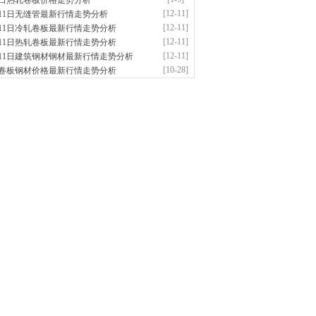
5日热轧卷板价格走势分析
应：无缝管|合金管|圆钢|精密光亮管|马氏体..
[12-11]
月11日无缝管最新行情走势分析
前
已更新资源
419
条
联系方式
[12-11]
月11日冷轧卷板最新行情走势分析
阳市润兴商贸有限公司
[12-11]
月11日热轧卷板最新行情走势分析
应：低合金板|高强度板|Z向板|
[12-11]
月11日建筑钢材钢材最新行情走势分析
前
已更新资源
254
条
联系方式
[10-28]
卷板钢材价格最新行情走势分析
东鑫启程钢管有限公司
供应：
前
已更新资源
958
条
联系方式
南敬冶重工有限公司
应：锅炉容器板Q245R Q345R|国标国..
前
已更新资源
302
条
联系方式
津亿宇金属材料有限公司（曼内斯曼）
应：天津钢管|国产合金管|高压锅炉管|石油
前
已更新资源
1187
条
联系方式
钢市恒沃钢铁贸易有限公司
应：耐磨板| 优碳板|低合金板|风电钢板|海..
时前
已更新资源
483
条
联系方式
南省智帅实业有限公司
应：特厚钢板|耐磨钢|容器板|
已更新资源
1042
条
联系方式
钢市盛隆物资有限公司
应：中低温锅炉容器板|中厚板|耐磨板|高强