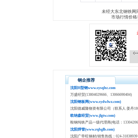
大东北钢铁网
未经
市场行情价格
钢企推荐
沈阳H型钢www.sysqlxc.com
万盛经贸(13804029666、13066690404)
沈阳钢板网(www.sydwlwz.com)
沈阳德威隆物资有限公司（联系人:姜丹18640
欧纳森经贸(www.jlgtw.com)
鞍钢纯铁产品一级代理商(电话：133042065
沈阳焊管(www.rqbglb.com)
沈阳广帝旺钢材(销售热线：024-31838939 15