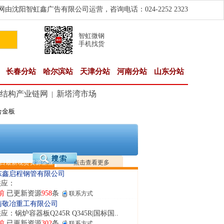
由沈阳智虹鑫广告有限公司运营，咨询电话：024-2252 2323
智虹微钢
手机找货
长春分站
哈尔滨站
天津分站
河南分站
山东分站
结构产业链网
新塔湾市场
|
合金板
隆晟钢管制造有限公司
应：无缝管|合金管|圆钢|精密光亮管|马氏体..
前
已更新资源
419
条
联系方式
阳市润兴商贸有限公司
应：低合金板|高强度板|Z向板|
日最新现货资源企业
点击查看更多
前
已更新资源
254
条
联系方式
东鑫启程钢管有限公司
供应：
前
已更新资源
958
条
联系方式
南敬冶重工有限公司
应：锅炉容器板Q245R Q345R|国标国..
前
已更新资源
302
条
联系方式