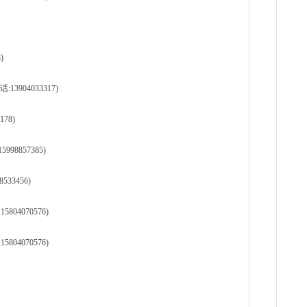
)
904033317)
78)
98857385)
33456)
804070576)
804070576)