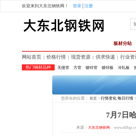
欢迎来到大东北钢铁网！
登录
│
注册
板材分站
网站首页
价格行情
现货资源
供求快递
行业资
|
|
|
|
热门钢材品种
无缝管
方管
镀锌管
镀锌板
冷轧板
您所在的位置：
>
行情变化
每日行情
首页
7月7日
来源：
www.ddbg
大东北钢铁网