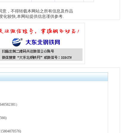
板..
1天前
同意，不得转载本网站之所有信息及作品
天
变化较快,本网站提供信息谨供参考.
现货
管、耐
1天前
天
现货供
1天前
582381）
66)
804070576)