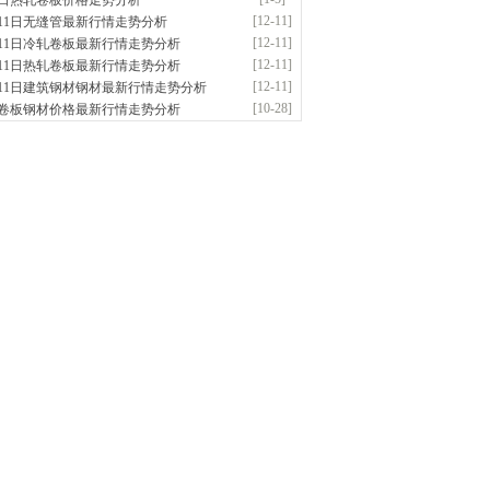
5日热轧卷板价格走势分析
应：无缝管|合金管|圆钢|精密光亮管|马氏体..
[12-11]
月11日无缝管最新行情走势分析
前
已更新资源
419
条
联系方式
[12-11]
月11日冷轧卷板最新行情走势分析
阳市润兴商贸有限公司
[12-11]
月11日热轧卷板最新行情走势分析
应：低合金板|高强度板|Z向板|
[12-11]
月11日建筑钢材钢材最新行情走势分析
前
已更新资源
254
条
联系方式
[10-28]
卷板钢材价格最新行情走势分析
东鑫启程钢管有限公司
供应：
前
已更新资源
958
条
联系方式
南敬冶重工有限公司
应：锅炉容器板Q245R Q345R|国标国..
前
已更新资源
302
条
联系方式
津亿宇金属材料有限公司（曼内斯曼）
应：天津钢管|国产合金管|高压锅炉管|石油
前
已更新资源
1187
条
联系方式
钢市恒沃钢铁贸易有限公司
应：耐磨板| 优碳板|低合金板|风电钢板|海..
时前
已更新资源
483
条
联系方式
南省智帅实业有限公司
应：特厚钢板|耐磨钢|容器板|
已更新资源
1042
条
联系方式
钢市盛隆物资有限公司
应：中低温锅炉容器板|中厚板|耐磨板|高强