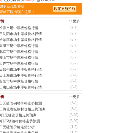
津亿宇金属材料有限公司（曼内斯曼）
您更新现货资源
应：天津钢管|国产合金管|高压锅炉管|石油
即就可以出现在这里！
行情
>>更多
前
已更新资源
1187
条
联系方式
[8-7]
7长春市场中厚板价格行情
钢市恒沃钢铁贸易有限公司
[8-7]
7日沈阳市场中厚板价格行情
应：耐磨板| 优碳板|低合金板|风电钢板|海..
[8-7]
7哈尔滨市场中厚板价格行情
时前
已更新资源
483
条
联系方式
[8-7]
7天津市场中厚板价格行情
南省智帅实业有限公司
[8-7]
7北京市场中厚板价格行情
应：特厚钢板|耐磨钢|容器板|
[8-7]
7鞍山市场中厚板价格行情
已更新资源
1042
条
联系方式
[8-7]
7大连市场中厚板价格行情
钢市盛隆物资有限公司
[8-7]
7日郑州市场中厚板价格行情
应：中低温锅炉容器板|中厚板|耐磨板|高强
[8-7]
7日上海市场中厚板价格行情
已更新资源
21
条
联系方式
[8-7]
7安阳市场中厚板价格行情
津宝仓腾飞钢管销售有限公司
[8-7]
7日唐山市场中厚板价格行情
供应：输送流体管、高压锅炉管、化肥专用
分析
>>更多
低..
[5-8]
8日无缝管钢材价格走势预测
已更新资源
875
条
联系方式
[5-8]
8日热轧卷板钢材价格走势预测
津市辰建商贸有限公司
[3-20]
20日无缝管价格走势预测
应：不锈方管| 热扩无缝管| 方矩管
[3-20]
20日不锈钢材价格走势预测
已更新资源
1280
条
联系方式
[1-5]
5日无缝管价格走势分析
隆晟钢管制造有限公司
[1-5]