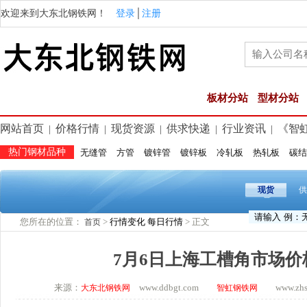
欢迎来到大东北钢铁网！
登录
│
注册
板材分站
型材分站
网站首页
价格行情
现货资源
供求快递
行业资讯
《智
|
|
|
|
|
热门钢材品种
无缝管
方管
镀锌管
镀锌板
冷轧板
热轧板
碳结
现货
供
您所在的位置：
>
行情变化
每日行情
> 正文
首页
7月6日上海工槽角市场价
来源：
www.ddbgt.com
www.zhsq.
大东北钢铁网
智虹钢铁网