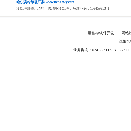
哈尔滨冷却塔厂家(www.hebhcwy.com)
冷却塔维修、填料、玻璃钢冷却塔，顺鑫环保：15945995341
进销存软件开发
│
网站
沈阳智
业务咨询：024-22511693 22511