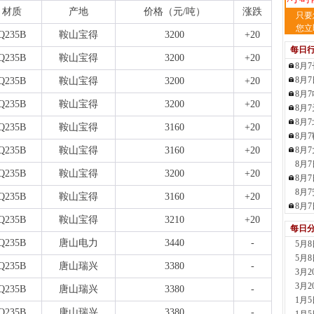
材质
产地
价格（元
/吨）
涨跌
天
只要
现货供
您立
Q235B
鞍山宝得
3200
+20
裂..
每日
7小时
Q235B
鞍山宝得
3200
+20
8月
舞
8月
Q235B
鞍山宝得
3200
+20
现货供
8月
23小
Q235B
鞍山宝得
3200
+20
8月
河
8月
现货供
Q235B
鞍山宝得
3160
+20
8月
1天前
Q235B
鞍山宝得
3160
+20
8月
舞
8月
现货供
Q235B
鞍山宝得
3200
+20
板..
8月
1天前
8月
Q235B
鞍山宝得
3160
+20
天
8月
现货
Q235B
鞍山宝得
3210
+20
每日
管、耐
Q235B
唐山电力
3440
-
5月
1天前
5月
天
Q235B
唐山瑞兴
3380
-
3月
现货供
3月
1天前
Q235B
唐山瑞兴
3380
-
1月
玖
Q235B
唐山瑞兴
3380
-