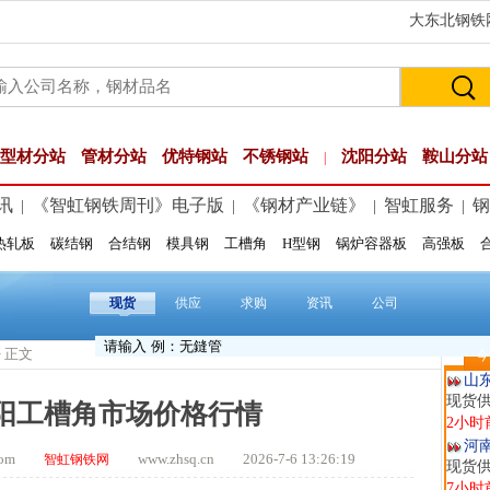
大东北钢铁网
型材分站
管材分站
优特钢站
不锈钢站
沈阳分站
鞍山分站
|
讯
《智虹钢铁周刊》电子版
《钢材产业链》
智虹服务
钢
|
|
|
|
热轧板
碳结钢
合结钢
模具钢
工槽角
H型钢
锅炉容器板
高强板
玖
现货供
1小时
现货
供应
求购
资讯
公司
安
现货供
> 正文
今
2小时
山
现货
沈阳工槽角市场价格行情
2小时
河
t.com
www.zhsq.cn 2026-7-6 13:26:19
智虹钢铁网
现货供
7小时