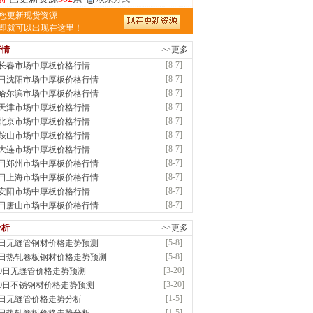
津亿宇金属材料有限公司（曼内斯曼）
您更新现货资源
应：天津钢管|国产合金管|高压锅炉管|石油
即就可以出现在这里！
行情
>>更多
前
已更新资源
1187
条
联系方式
[8-7]
7长春市场中厚板价格行情
钢市恒沃钢铁贸易有限公司
[8-7]
7日沈阳市场中厚板价格行情
应：耐磨板| 优碳板|低合金板|风电钢板|海..
[8-7]
7哈尔滨市场中厚板价格行情
时前
已更新资源
483
条
联系方式
[8-7]
7天津市场中厚板价格行情
南省智帅实业有限公司
[8-7]
7北京市场中厚板价格行情
应：特厚钢板|耐磨钢|容器板|
[8-7]
7鞍山市场中厚板价格行情
已更新资源
1042
条
联系方式
[8-7]
7大连市场中厚板价格行情
钢市盛隆物资有限公司
[8-7]
7日郑州市场中厚板价格行情
应：中低温锅炉容器板|中厚板|耐磨板|高强
[8-7]
7日上海市场中厚板价格行情
已更新资源
21
条
联系方式
[8-7]
7安阳市场中厚板价格行情
津宝仓腾飞钢管销售有限公司
[8-7]
7日唐山市场中厚板价格行情
供应：输送流体管、高压锅炉管、化肥专用
分析
>>更多
低..
[5-8]
8日无缝管钢材价格走势预测
已更新资源
875
条
联系方式
[5-8]
8日热轧卷板钢材价格走势预测
津市辰建商贸有限公司
[3-20]
20日无缝管价格走势预测
应：不锈方管| 热扩无缝管| 方矩管
[3-20]
20日不锈钢材价格走势预测
已更新资源
1280
条
联系方式
[1-5]
5日无缝管价格走势分析
隆晟钢管制造有限公司
[1-5]