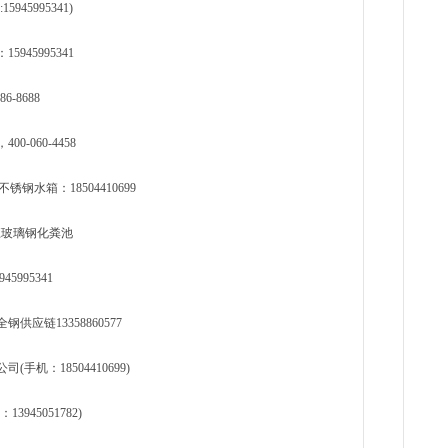
5995341)
45995341
-8688
060-4458
水箱：18504410699
龙江玻璃钢化粪池
995341
应链13358860577
机：18504410699)
45051782)