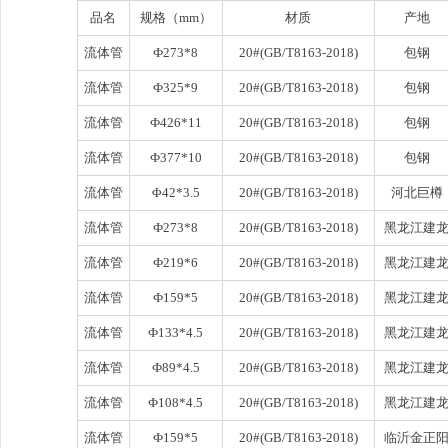
品名
规格（mm）
材质
产地
流体管
Ф273*8
20#(GB/T8163-2018)
包钢
流体管
Ф325*9
20#(GB/T8163-2018)
包钢
流体管
Ф426*11
20#(GB/T8163-2018)
包钢
流体管
Ф377*10
20#(GB/T8163-2018)
包钢
流体管
Φ42*3.5
20#(GB/T8163-2018)
河北巨樽
流体管
Ф273*8
20#(GB/T8163-2018)
黑龙江建
流体管
Ф219*6
20#(GB/T8163-2018)
黑龙江建
流体管
Ф159*5
20#(GB/T8163-2018)
黑龙江建
流体管
Ф133*4.5
20#(GB/T8163-2018)
黑龙江建
流体管
Ф89*4.5
20#(GB/T8163-2018)
黑龙江建
流体管
Ф108*4.5
20#(GB/T8163-2018)
黑龙江建
流体管
Ф159*5
20#(GB/T8163-2018)
临沂金正