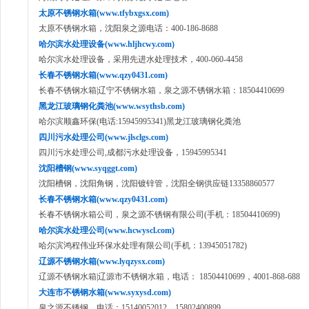
太原不锈钢水箱(www.tfybxgsx.com)
太原不锈钢水箱，沈阳泉之源电话：400-186-8688
哈尔滨水处理设备(www.hljhcwy.com)
哈尔滨水处理设备，采用先进水处理技术，400-060-4458
长春不锈钢水箱(www.qzy0431.com)
长春不锈钢水箱|辽宁不锈钢水箱，泉之源不锈钢水箱：18504410699
黑龙江玻璃钢化粪池(www.wsythsb.com)
哈尔滨顺鑫环保(电话:15945995341)黑龙江玻璃钢化粪池
四川污水处理公司(www.jlsclgs.com)
四川污水处理公司,成都污水处理设备，15945995341
沈阳槽钢(www.syqggt.com)
沈阳槽钢，沈阳角钢，沈阳镀锌管，沈阳全钢供应链13358860577
长春不锈钢水箱(www.qzy0431.com)
长春不锈钢水箱公司，泉之源不锈钢有限公司(手机：18504410699)
哈尔滨水处理公司(www.hcwyscl.com)
哈尔滨鸿程伟业环保水处理有限公司(手机：13945051782)
辽源不锈钢水箱(www.lyqzysx.com)
辽源不锈钢水箱|辽源市不锈钢水箱，电话： 18504410699，4001-868-688
大连市不锈钢水箱(www.syxysd.com)
泉之源不锈钢，电话：15140052012，15802400899