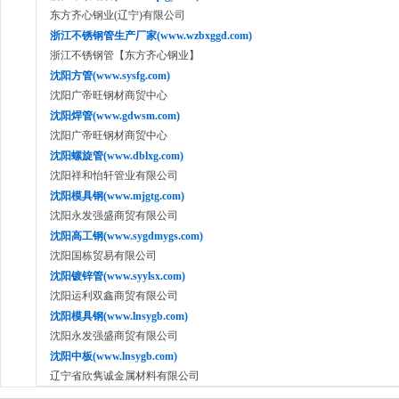
东方齐心钢业(辽宁)有限公司
浙江不锈钢管生产厂家(www.wzbxggd.com)
浙江不锈钢管【东方齐心钢业】
沈阳方管(www.sysfg.com)
沈阳广帝旺钢材商贸中心
沈阳焊管(www.gdwsm.com)
沈阳广帝旺钢材商贸中心
沈阳螺旋管(www.dblxg.com)
沈阳祥和怡轩管业有限公司
沈阳模具钢(www.mjgtg.com)
沈阳永发强盛商贸有限公司
沈阳高工钢(www.sygdmygs.com)
沈阳国栋贸易有限公司
沈阳镀锌管(www.syylsx.com)
沈阳运利双鑫商贸有限公司
沈阳模具钢(www.lnsygb.com)
沈阳永发强盛商贸有限公司
沈阳中板(www.lnsygb.com)
辽宁省欣隽诚金属材料有限公司