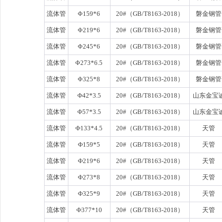
流体管
Φ159*6
20#（GB/T8163-2018）
磐金钢管
流体管
Φ219*6
20#（GB/T8163-2018）
磐金钢管
流体管
Φ245*6
20#（GB/T8163-2018）
磐金钢管
流体管
Φ273*6.5
20#（GB/T8163-2018）
磐金钢管
流体管
Φ325*8
20#（GB/T8163-2018）
磐金钢管
流体管
Ф42*3.5
20#（GB/T8163-2018）
山东金宝
流体管
Ф57*3.5
20#（GB/T8163-2018）
山东金宝
流体管
Ф133*4.5
20#（GB/T8163-2018）
天管
流体管
Ф159*5
20#（GB/T8163-2018）
天管
流体管
Ф219*6
20#（GB/T8163-2018）
天管
流体管
Ф273*8
20#（GB/T8163-2018）
天管
流体管
Ф325*9
20#（GB/T8163-2018）
天管
流体管
Ф377*10
20#（GB/T8163-2018）
天管