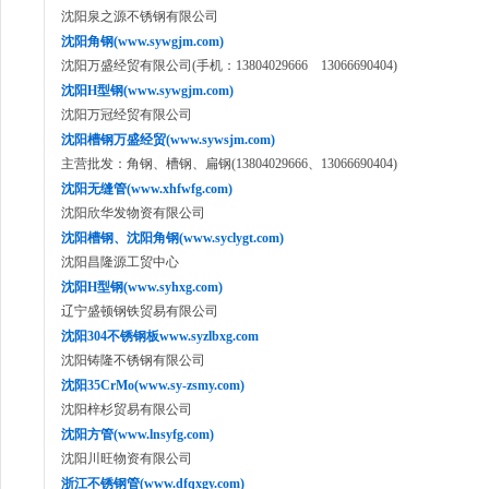
沈阳泉之源不锈钢有限公司
沈阳角钢(www.sywgjm.com)
沈阳万盛经贸有限公司(手机：13804029666 13066690404)
沈阳H型钢(www.sywgjm.com)
沈阳万冠经贸有限公司
沈阳槽钢万盛经贸(www.sywsjm.com)
主营批发：角钢、槽钢、扁钢(13804029666、13066690404)
沈阳无缝管(www.xhfwfg.com)
沈阳欣华发物资有限公司
沈阳槽钢、沈阳角钢(www.syclygt.com)
沈阳昌隆源工贸中心
沈阳H型钢(www.syhxg.com)
辽宁盛顿钢铁贸易有限公司
沈阳304不锈钢板www.syzlbxg.com
沈阳铸隆不锈钢有限公司
沈阳35CrMo(www.sy-zsmy.com)
沈阳梓杉贸易有限公司
沈阳方管(www.lnsyfg.com)
沈阳川旺物资有限公司
浙江不锈钢管(www.dfqxgy.com)