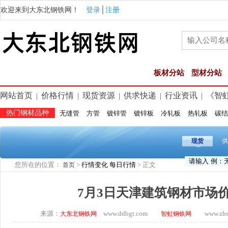
欢迎来到大东北钢铁网！
登录
│
注册
板材分站
型材分站
网站首页
价格行情
现货资源
供求快递
行业资讯
《智
|
|
|
|
|
热门钢材品种
无缝管
方管
镀锌管
镀锌板
冷轧板
热轧板
碳结
现货
供
您所在的位置：
>
行情变化
每日行情
> 正文
首页
7月3日天津建筑钢材市场
来源：
www.ddbgt.com
www.zhsq.
大东北钢铁网
智虹钢铁网