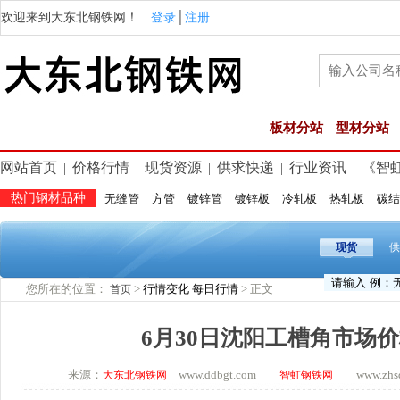
欢迎来到大东北钢铁网！
登录
│
注册
板材分站
型材分站
网站首页
价格行情
现货资源
供求快递
行业资讯
《智
|
|
|
|
|
热门钢材品种
无缝管
方管
镀锌管
镀锌板
冷轧板
热轧板
碳结
现货
供
您所在的位置：
>
行情变化
每日行情
> 正文
首页
6月30日沈阳工槽角市场
来源：
www.ddbgt.com
www.zhsq.
大东北钢铁网
智虹钢铁网