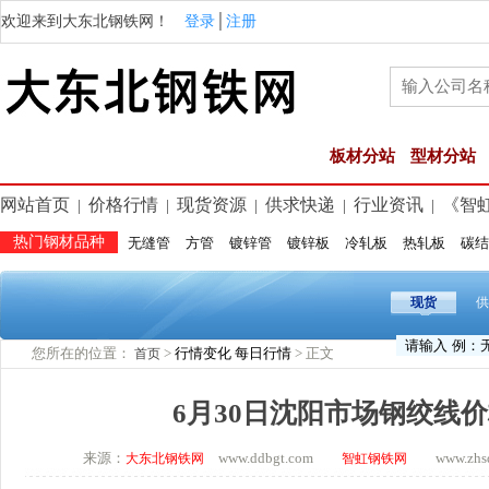
欢迎来到大东北钢铁网！
登录
│
注册
板材分站
型材分站
网站首页
价格行情
现货资源
供求快递
行业资讯
《智
|
|
|
|
|
热门钢材品种
无缝管
方管
镀锌管
镀锌板
冷轧板
热轧板
碳结
现货
供
您所在的位置：
>
行情变化
每日行情
> 正文
首页
6月30日沈阳市场钢绞线
来源：
www.ddbgt.com
www.zhsq.
大东北钢铁网
智虹钢铁网