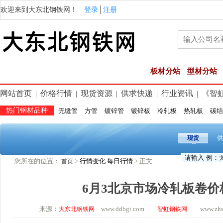
欢迎来到大东北钢铁网！
登录
│
注册
板材分站
型材分站
网站首页
价格行情
现货资源
供求快递
行业资讯
《智
|
|
|
|
|
热门钢材品种
无缝管
方管
镀锌管
镀锌板
冷轧板
热轧板
碳结
现货
供
您所在的位置：
>
行情变化
每日行情
> 正文
首页
6月3北京市场冷轧板卷价
来源：
www.ddbgt.com
www.zhsq.
大东北钢铁网
智虹钢铁网