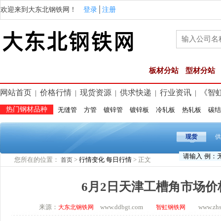
欢迎来到大东北钢铁网！
登录
│
注册
板材分站
型材分站
网站首页
价格行情
现货资源
供求快递
行业资讯
《智
|
|
|
|
|
热门钢材品种
无缝管
方管
镀锌管
镀锌板
冷轧板
热轧板
碳结
现货
供
您所在的位置：
>
行情变化
每日行情
> 正文
首页
6月2日天津工槽角市场价
来源：
www.ddbgt.com
www.zhsq.
大东北钢铁网
智虹钢铁网