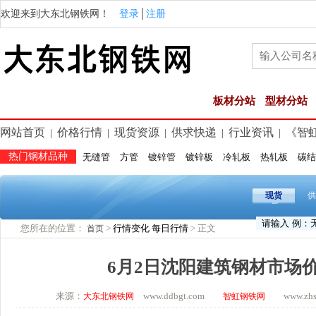
欢迎来到大东北钢铁网！
登录
│
注册
板材分站
型材分站
网站首页
价格行情
现货资源
供求快递
行业资讯
《智
|
|
|
|
|
热门钢材品种
无缝管
方管
镀锌管
镀锌板
冷轧板
热轧板
碳结
现货
供
您所在的位置：
>
行情变化
每日行情
> 正文
首页
6月2日沈阳建筑钢材市场
来源：
www.ddbgt.com
www.zhsq.
大东北钢铁网
智虹钢铁网