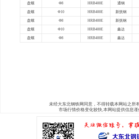
盘螺
Ф8
HRB400E
通钢
盘螺
Φ10
HRB400E
新抚钢
盘螺
Ф8
HRB400E
新抚钢
盘螺
Ф10
HRB400E
鑫达
盘螺
Ф8
HRB400E
鑫达
www.sysjks.com
沈阳建筑钢
www.qzy024.com
沈阳不锈钢水箱
www.tjq
www.sybxgfg.com
沈阳不锈钢方管
www.syxysd.com
大连市不锈钢水箱
www.hljbxgsx.com
齐齐哈尔不锈钢水箱
www.dqbxgsx.com
大庆不锈钢
水箱
www.mdjbxgsx.com
牡丹江不锈钢水箱
www.shsbxgsx.com
绥化不锈钢
钢水箱
大东北钢铁网
未经
同意，不得转载本网站之所
市场行情价格变化较快,本网站提供信息谨